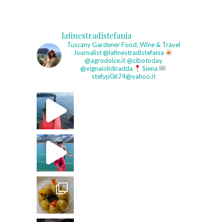
lafinestradistefania
Tuscany Gardener
Food, Wine & Travel
Journalist
@lafinestradistefania
@agrodolce.it @cibotoday
@vignaiolidiradda
Siena
stefyp0674@yahoo.it