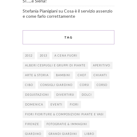
SI…..è Siena!
Stefania Pianigiani
su
Cosa è il servizio assenzio
e come farlo correttamente
TAG
2012
2013
A CENA FUORI
ALBERI CESPUGLI E GRUPPI DI PIANTE
APERITIVO
ARTE & STORIA
BAMBINI
CHEF
CHIANTI
CIBO
CONSIGLI GIARDINO
CORSI
CORSO
DEGUSTAZIONI
DIVERTIRSI
DOLCI
DOMENICA
EVENTI
FIORI
FIORI FIORITURE & COMPOSIZIONI PIANTE E VASI
FIRENZE
FOTOGRAFIE & IMMAGINI
GIARDINO
GRANDI GIARDINI
LIBRO