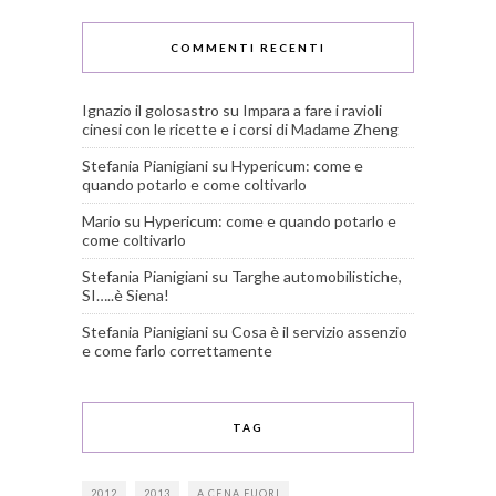
COMMENTI RECENTI
Ignazio il golosastro
su
Impara a fare i ravioli
cinesi con le ricette e i corsi di Madame Zheng
Stefania Pianigiani
su
Hypericum: come e
quando potarlo e come coltivarlo
Mario
su
Hypericum: come e quando potarlo e
come coltivarlo
Stefania Pianigiani
su
Targhe automobilistiche,
SI…..è Siena!
Stefania Pianigiani
su
Cosa è il servizio assenzio
e come farlo correttamente
TAG
2012
2013
A CENA FUORI