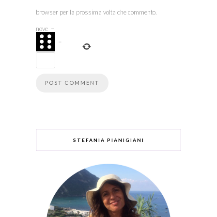
browser per la prossima volta che commento.
nove
−
=
STEFANIA PIANIGIANI