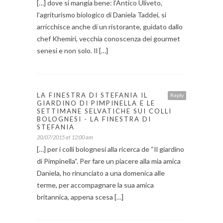
[…] dove si mangia bene: l’Antico Uliveto,
l’agriturismo biologico di Daniela Taddei, si
arricchisce anche di un ristorante, guidato dallo
chef Khemiri, vecchia conoscenza dei gourmet
senesi e non solo. Il […]
LA FINESTRA DI STEFANIA IL
Reply
GIARDINO DI PIMPINELLA E LE
SETTIMANE SELVATICHE SUI COLLI
BOLOGNESI - LA FINESTRA DI
STEFANIA
20/07/2015 at 12:00 am
[…] per i colli bolognesi alla ricerca de “Il giardino
di Pimpinella“. Per fare un piacere alla mia amica
Daniela, ho rinunciato a una domenica alle
terme, per accompagnare la sua amica
britannica, appena scesa […]