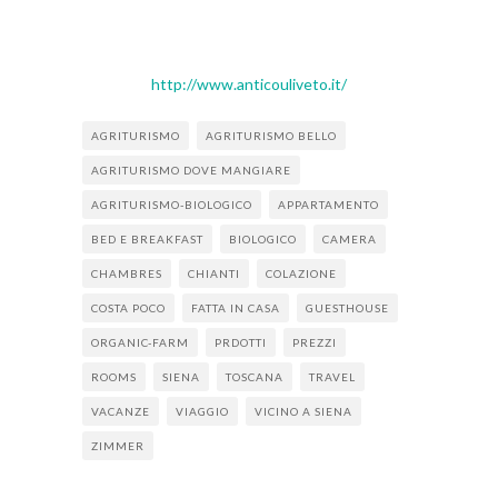
Strada della Magione,13
53035 Monteriggioni (SIENA)
Tel. 331 4174577
http://www.anticouliveto.it/
AGRITURISMO
AGRITURISMO BELLO
AGRITURISMO DOVE MANGIARE
AGRITURISMO-BIOLOGICO
APPARTAMENTO
BED E BREAKFAST
BIOLOGICO
CAMERA
CHAMBRES
CHIANTI
COLAZIONE
COSTA POCO
FATTA IN CASA
GUESTHOUSE
ORGANIC-FARM
PRDOTTI
PREZZI
ROOMS
SIENA
TOSCANA
TRAVEL
VACANZE
VIAGGIO
VICINO A SIENA
ZIMMER