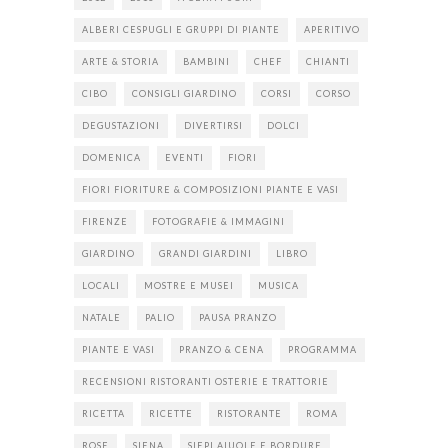
ALBERI CESPUGLI E GRUPPI DI PIANTE
APERITIVO
ARTE & STORIA
BAMBINI
CHEF
CHIANTI
CIBO
CONSIGLI GIARDINO
CORSI
CORSO
DEGUSTAZIONI
DIVERTIRSI
DOLCI
DOMENICA
EVENTI
FIORI
FIORI FIORITURE & COMPOSIZIONI PIANTE E VASI
FIRENZE
FOTOGRAFIE & IMMAGINI
GIARDINO
GRANDI GIARDINI
LIBRO
LOCALI
MOSTRE E MUSEI
MUSICA
NATALE
PALIO
PAUSA PRANZO
PIANTE E VASI
PRANZO & CENA
PROGRAMMA
RECENSIONI RISTORANTI OSTERIE E TRATTORIE
RICETTA
RICETTE
RISTORANTE
ROMA
ROSE
SIENA
SIEPI AIUOLE E BORDURE