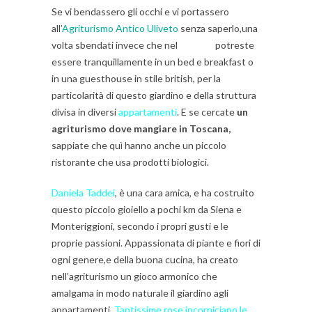
Se vi bendassero gli occhi e vi portassero
all’
Agriturismo Antico Uliveto
senza saperlo,una
volta sbendati invece che nel
Chianti
,
potreste
essere tranquillamente in un bed e breakfast o
in una guesthouse in stile british, per la
particolarità di questo giardino e della struttura
divisa in diversi
appartamenti
. E se cercate
un
agriturismo dove mangiare in Toscana,
sappiate che quì hanno anche un piccolo
ristorante che usa prodotti biologici.
Daniela Taddei
, è una cara amica, e ha costruito
questo piccolo gioiello a pochi km da Siena e
Monteriggioni, secondo i propri gusti e le
proprie passioni. Appassionata di piante e fiori di
ogni genere,e della buona cucina, ha creato
nell’agriturismo un gioco armonico che
amalgama in modo naturale il giardino agli
appartamenti.
Tantissime rose incorniciano le