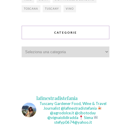
TOSCANA
TUSCANY
VINO
CATEGORIE
Categorie
lafinestradistefania
Tuscany Gardener
Food, Wine & Travel
Journalist
@lafinestradistefania
@agrodolce.it @cibotoday
@vignaiolidiradda
Siena
stefyp0674@yahoo.it