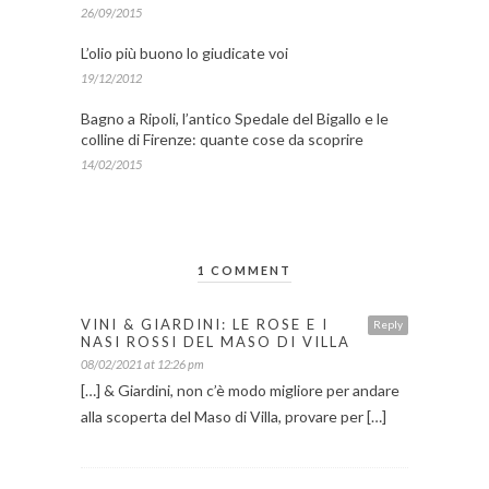
26/09/2015
L’olio più buono lo giudicate voi
19/12/2012
Bagno a Ripoli, l’antico Spedale del Bigallo e le
colline di Firenze: quante cose da scoprire
14/02/2015
1 COMMENT
VINI & GIARDINI: LE ROSE E I
Reply
NASI ROSSI DEL MASO DI VILLA
08/02/2021 at 12:26 pm
[…] & Giardini, non c’è modo migliore per andare
alla scoperta del Maso di Villa, provare per […]