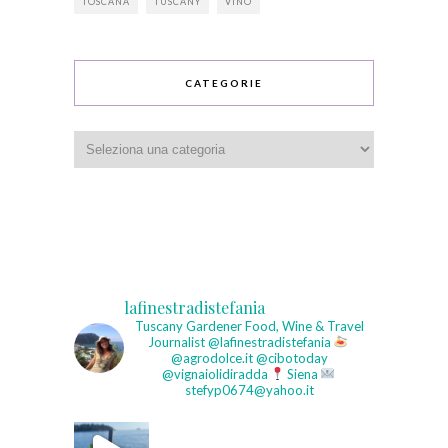
TOSCANA
TUSCANY
VINO
CATEGORIE
Categorie
lafinestradistefania
Tuscany Gardener
Food, Wine & Travel
Journalist
@lafinestradistefania
@agrodolce.it @cibotoday
@vignaiolidiradda
Siena
stefyp0674@yahoo.it