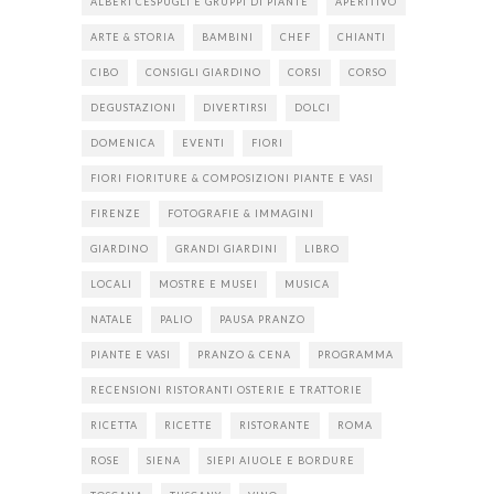
ALBERI CESPUGLI E GRUPPI DI PIANTE
APERITIVO
ARTE & STORIA
BAMBINI
CHEF
CHIANTI
CIBO
CONSIGLI GIARDINO
CORSI
CORSO
DEGUSTAZIONI
DIVERTIRSI
DOLCI
DOMENICA
EVENTI
FIORI
FIORI FIORITURE & COMPOSIZIONI PIANTE E VASI
FIRENZE
FOTOGRAFIE & IMMAGINI
GIARDINO
GRANDI GIARDINI
LIBRO
LOCALI
MOSTRE E MUSEI
MUSICA
NATALE
PALIO
PAUSA PRANZO
PIANTE E VASI
PRANZO & CENA
PROGRAMMA
RECENSIONI RISTORANTI OSTERIE E TRATTORIE
RICETTA
RICETTE
RISTORANTE
ROMA
ROSE
SIENA
SIEPI AIUOLE E BORDURE