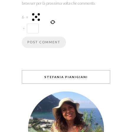
browser per la prossima volta che commento.
6
×
=
STEFANIA PIANIGIANI