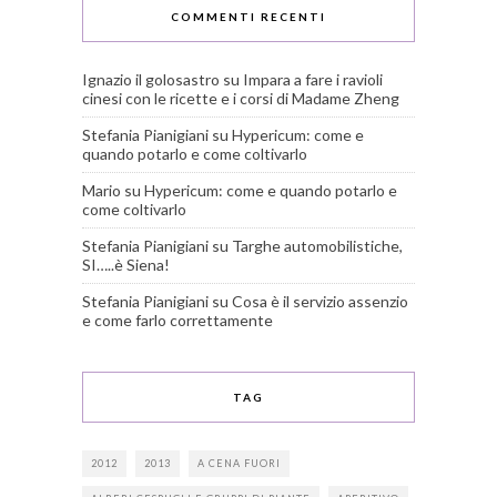
COMMENTI RECENTI
Ignazio il golosastro
su
Impara a fare i ravioli
cinesi con le ricette e i corsi di Madame Zheng
Stefania Pianigiani
su
Hypericum: come e
quando potarlo e come coltivarlo
Mario
su
Hypericum: come e quando potarlo e
come coltivarlo
Stefania Pianigiani
su
Targhe automobilistiche,
SI…..è Siena!
Stefania Pianigiani
su
Cosa è il servizio assenzio
e come farlo correttamente
TAG
2012
2013
A CENA FUORI