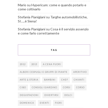
Mario
su
Hypericum: come e quando potarlo e
come coltivarlo
Stefania Pianigiani
su
Targhe automobilistiche,
SI…..è Siena!
Stefania Pianigiani
su
Cosa è il servizio assenzio
e come farlo correttamente
TAG
2012
2013
A CENA FUORI
ALBERI CESPUGLI E GRUPPI DI PIANTE
APERITIVO
ARTE & STORIA
BAMBINI
CHEF
CHIANTI
CIBO
CONSIGLI GIARDINO
CORSI
CORSO
DEGUSTAZIONI
DIVERTIRSI
DOLCI
DOMENICA
EVENTI
FIORI