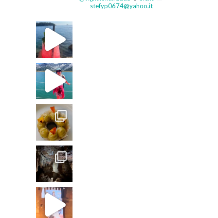
stefyp0674@yahoo.it