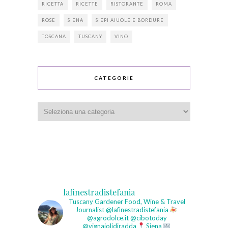
RICETTA
RICETTE
RISTORANTE
ROMA
ROSE
SIENA
SIEPI AIUOLE E BORDURE
TOSCANA
TUSCANY
VINO
CATEGORIE
Categorie
lafinestradistefania
Tuscany Gardener
Food, Wine & Travel
Journalist
@lafinestradistefania
@agrodolce.it @cibotoday
@vignaiolidiradda
Siena