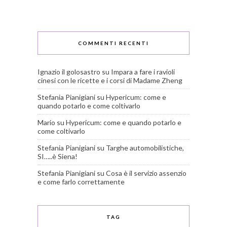
COMMENTI RECENTI
Ignazio il golosastro
su
Impara a fare i ravioli
cinesi con le ricette e i corsi di Madame Zheng
Stefania Pianigiani
su
Hypericum: come e
quando potarlo e come coltivarlo
Mario
su
Hypericum: come e quando potarlo e
come coltivarlo
Stefania Pianigiani
su
Targhe automobilistiche,
SI…..è Siena!
Stefania Pianigiani
su
Cosa è il servizio assenzio
e come farlo correttamente
TAG