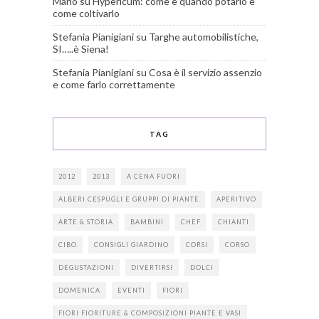
Mario
su
Hypericum: come e quando potarlo e
come coltivarlo
Stefania Pianigiani
su
Targhe automobilistiche,
SI…..è Siena!
Stefania Pianigiani
su
Cosa è il servizio assenzio
e come farlo correttamente
TAG
2012
2013
A CENA FUORI
ALBERI CESPUGLI E GRUPPI DI PIANTE
APERITIVO
ARTE & STORIA
BAMBINI
CHEF
CHIANTI
CIBO
CONSIGLI GIARDINO
CORSI
CORSO
DEGUSTAZIONI
DIVERTIRSI
DOLCI
DOMENICA
EVENTI
FIORI
FIORI FIORITURE & COMPOSIZIONI PIANTE E VASI