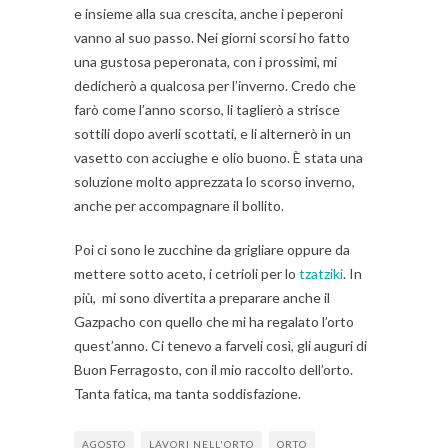
e insieme alla sua crescita, anche i peperoni
vanno al suo passo. Nei giorni scorsi ho fatto
una gustosa peperonata, con i prossimi, mi
dedicherò a qualcosa per l’inverno. Credo che
farò come l’anno scorso, li taglierò a strisce
sottili dopo averli scottati, e li alternerò in un
vasetto con acciughe e olio buono. È stata una
soluzione molto apprezzata lo scorso inverno,
anche per accompagnare il bollito.
Poi ci sono le zucchine da grigliare oppure da
mettere sotto aceto, i cetrioli per lo
tzatziki
. In
più, mi sono divertita a preparare anche il
Gazpacho con quello che mi ha regalato l’orto
quest’anno. Ci tenevo a farveli così, gli auguri di
Buon Ferragosto, con il mio raccolto dell’orto.
Tanta fatica, ma tanta soddisfazione.
AGOSTO
LAVORI NELL'ORTO
ORTO