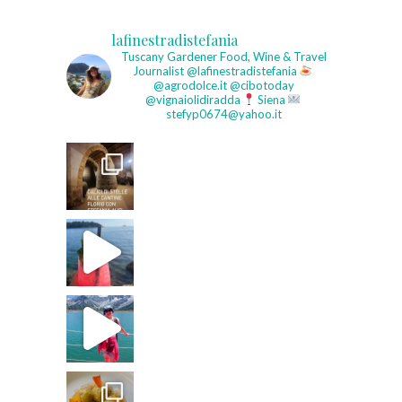
lafinestradistefania
Tuscany Gardener
Food, Wine & Travel
Journalist
@lafinestradistefania
@agrodolce.it @cibotoday
@vignaiolidiradda
Siena
stefyp0674@yahoo.it