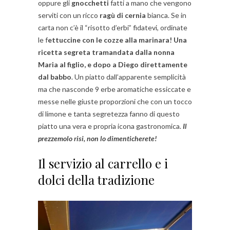
oppure gli
gnocchetti
fatti a mano che vengono
serviti con un ricco
ragù di cernia
bianca. Se in
carta non c’è il “risotto d’erbi” fidatevi, ordinate
le f
ettuccine con le cozze alla marinara!
Una
ricetta segreta tramandata dalla nonna
Maria al figlio, e dopo a Diego direttamente
dal babbo
. Un piatto dall’apparente semplicità
ma che nasconde 9 erbe aromatiche essiccate e
messe nelle giuste proporzioni che con un tocco
di limone e tanta segretezza fanno di questo
piatto una vera e propria icona gastronomica.
Il
prezzemolo risi, non lo dimenticherete!
Il servizio al carrello e i
dolci della tradizione