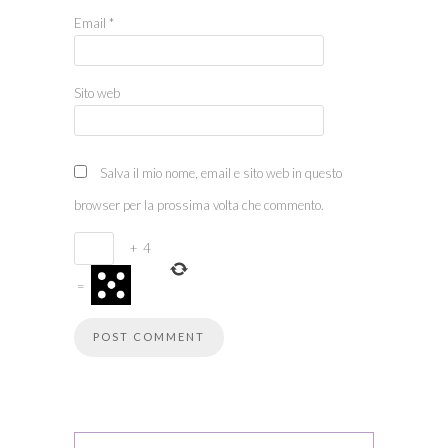
Email
*
Sito web
Salva il mio nome, email e sito web in questo
browser per la prossima volta che commento.
+
4
=