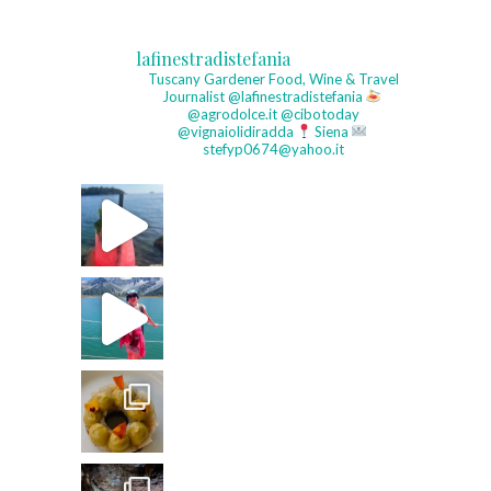
lafinestradistefania
Tuscany Gardener
Food, Wine & Travel
Journalist
@lafinestradistefania
@agrodolce.it @cibotoday
@vignaiolidiradda
Siena
stefyp0674@yahoo.it