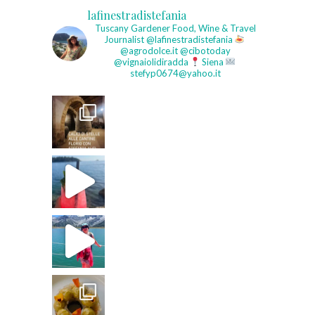
lafinestradistefania
Tuscany Gardener
Food, Wine & Travel
Journalist
@lafinestradistefania
@agrodolce.it @cibotoday
@vignaiolidiradda
Siena
stefyp0674@yahoo.it