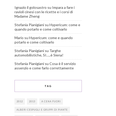
Ignazio il golosastro
su
Impara a fare i
ravioli cinesi con le ricette e i corsi di
Madame Zheng
Stefania Pianigiani
su
Hypericum: come e
quando potarlo e come coltivarlo
Mario
su
Hypericum: come e quando
potarlo e come coltivarlo
Stefania Pianigiani
su
Targhe
automobilistiche, SI…..è Siena!
Stefania Pianigiani
su
Cosa è il servizio
assenzio e come farlo correttamente
TAG
2012
2013
A CENA FUORI
ALBERI CESPUGLI E GRUPPI DI PIANTE