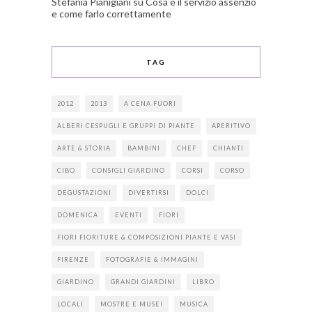
Stefania Pianigiani
su
Cosa è il servizio assenzio
e come farlo correttamente
TAG
2012
2013
A CENA FUORI
ALBERI CESPUGLI E GRUPPI DI PIANTE
APERITIVO
ARTE & STORIA
BAMBINI
CHEF
CHIANTI
CIBO
CONSIGLI GIARDINO
CORSI
CORSO
DEGUSTAZIONI
DIVERTIRSI
DOLCI
DOMENICA
EVENTI
FIORI
FIORI FIORITURE & COMPOSIZIONI PIANTE E VASI
FIRENZE
FOTOGRAFIE & IMMAGINI
GIARDINO
GRANDI GIARDINI
LIBRO
LOCALI
MOSTRE E MUSEI
MUSICA