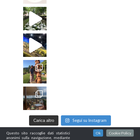
Segui su Instagram
Carica altro
Questo sito raccoglie dati statistici
Ok
Cookie Policy
anonimi sulla navigazione, mediante