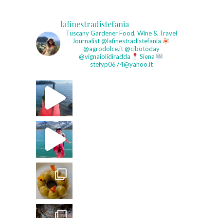
lafinestradistefania
Tuscany Gardener
Food, Wine & Travel
Journalist
@lafinestradistefania
@agrodolce.it @cibotoday
@vignaiolidiradda
Siena
stefyp0674@yahoo.it