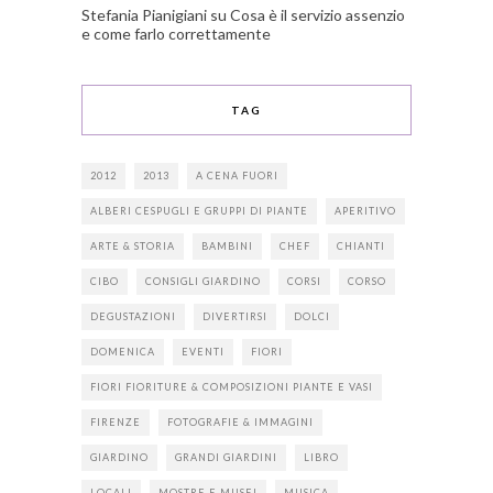
Stefania Pianigiani
su
Cosa è il servizio assenzio
e come farlo correttamente
TAG
2012
2013
A CENA FUORI
ALBERI CESPUGLI E GRUPPI DI PIANTE
APERITIVO
ARTE & STORIA
BAMBINI
CHEF
CHIANTI
CIBO
CONSIGLI GIARDINO
CORSI
CORSO
DEGUSTAZIONI
DIVERTIRSI
DOLCI
DOMENICA
EVENTI
FIORI
FIORI FIORITURE & COMPOSIZIONI PIANTE E VASI
FIRENZE
FOTOGRAFIE & IMMAGINI
GIARDINO
GRANDI GIARDINI
LIBRO
LOCALI
MOSTRE E MUSEI
MUSICA