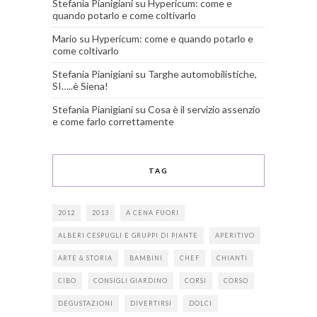
Stefania Pianigiani
su
Hypericum: come e
quando potarlo e come coltivarlo
Mario
su
Hypericum: come e quando potarlo e
come coltivarlo
Stefania Pianigiani
su
Targhe automobilistiche,
SI…..è Siena!
Stefania Pianigiani
su
Cosa è il servizio assenzio
e come farlo correttamente
TAG
2012
2013
A CENA FUORI
ALBERI CESPUGLI E GRUPPI DI PIANTE
APERITIVO
ARTE & STORIA
BAMBINI
CHEF
CHIANTI
CIBO
CONSIGLI GIARDINO
CORSI
CORSO
DEGUSTAZIONI
DIVERTIRSI
DOLCI