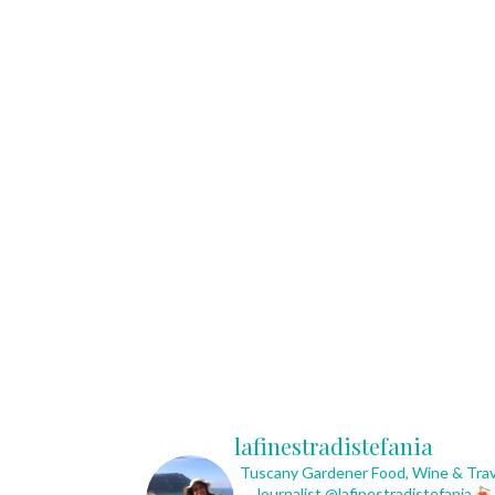
lafinestradistefania
Tuscany Gardener
Food, Wine & Trav
Journalist
@lafinestradistefania