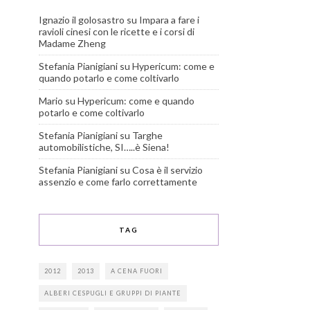
Ignazio il golosastro
su
Impara a fare i
ravioli cinesi con le ricette e i corsi di
Madame Zheng
Stefania Pianigiani
su
Hypericum: come e
quando potarlo e come coltivarlo
Mario
su
Hypericum: come e quando
potarlo e come coltivarlo
Stefania Pianigiani
su
Targhe
automobilistiche, SI…..è Siena!
Stefania Pianigiani
su
Cosa è il servizio
assenzio e come farlo correttamente
TAG
2012
2013
A CENA FUORI
ALBERI CESPUGLI E GRUPPI DI PIANTE