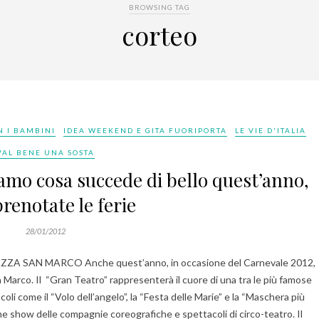
BROWSING TAG
corteo
N I BAMBINI
IDEA WEEKEND E GITA FUORIPORTA
LE VIE D'ITALIA
VAL BENE UNA SOSTA
amo cosa succede di bello quest’anno,
prenotate le ferie
28/01/2012
AZZA SAN MARCO Anche quest’anno, in occasione del Carnevale 2012,
n Marco. Il “Gran Teatro” rappresenterà il cuore di una tra le più famose
coli come il “Volo dell’angelo”, la “Festa delle Marie” e la “Maschera più
me show delle compagnie coreografiche e spettacoli di circo-teatro. Il