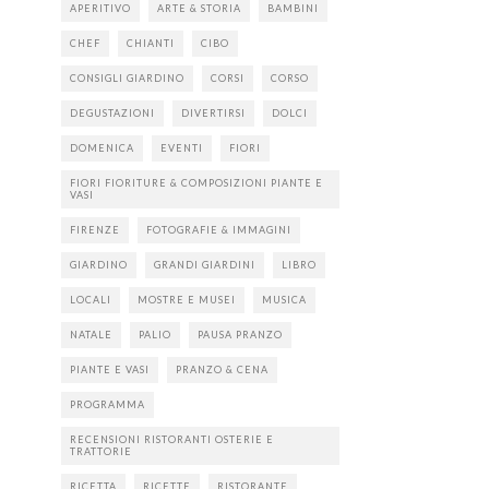
APERITIVO
ARTE & STORIA
BAMBINI
CHEF
CHIANTI
CIBO
CONSIGLI GIARDINO
CORSI
CORSO
DEGUSTAZIONI
DIVERTIRSI
DOLCI
DOMENICA
EVENTI
FIORI
FIORI FIORITURE & COMPOSIZIONI PIANTE E
VASI
FIRENZE
FOTOGRAFIE & IMMAGINI
GIARDINO
GRANDI GIARDINI
LIBRO
LOCALI
MOSTRE E MUSEI
MUSICA
NATALE
PALIO
PAUSA PRANZO
PIANTE E VASI
PRANZO & CENA
PROGRAMMA
RECENSIONI RISTORANTI OSTERIE E
TRATTORIE
RICETTA
RICETTE
RISTORANTE