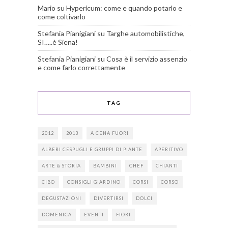
Mario
su
Hypericum: come e quando potarlo e
come coltivarlo
Stefania Pianigiani
su
Targhe automobilistiche,
SI…..è Siena!
Stefania Pianigiani
su
Cosa è il servizio assenzio
e come farlo correttamente
TAG
2012
2013
A CENA FUORI
ALBERI CESPUGLI E GRUPPI DI PIANTE
APERITIVO
ARTE & STORIA
BAMBINI
CHEF
CHIANTI
CIBO
CONSIGLI GIARDINO
CORSI
CORSO
DEGUSTAZIONI
DIVERTIRSI
DOLCI
DOMENICA
EVENTI
FIORI