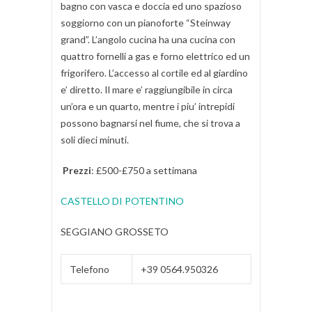
bagno con vasca e doccia ed uno spazioso
soggiorno con un pianoforte “Steinway
grand”. L’angolo cucina ha una cucina con
quattro fornelli a gas e forno elettrico ed un
frigorifero. L’accesso al cortile ed al giardino
e’ diretto. Il mare e’ raggiungibile in circa
un’ora e un quarto, mentre i piu’ intrepidi
possono bagnarsi nel fiume, che si trova a
soli dieci minuti.
Prezzi
: £500-£750 a settimana
CASTELLO DI POTENTINO
SEGGIANO GROSSETO
Telefono
+39 0564.950326