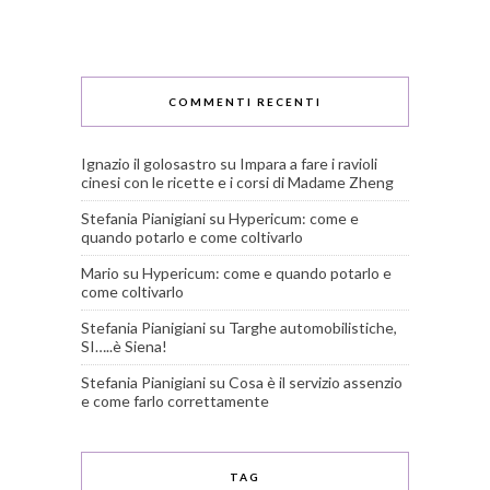
COMMENTI RECENTI
Ignazio il golosastro
su
Impara a fare i ravioli
cinesi con le ricette e i corsi di Madame Zheng
Stefania Pianigiani
su
Hypericum: come e
quando potarlo e come coltivarlo
Mario
su
Hypericum: come e quando potarlo e
come coltivarlo
Stefania Pianigiani
su
Targhe automobilistiche,
SI…..è Siena!
Stefania Pianigiani
su
Cosa è il servizio assenzio
e come farlo correttamente
TAG