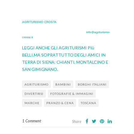
La gestione
è a carattere familiare, cucina tipica locale. I piatti
tradizionali sono realizzati con prodotti aziendali freschi di
stagione.
L’Agriturismo organizza anche piccole cerimonie su prenotazione
AGRITURISMO CROSTA
– Val D’aso di Monterubbiano (FM) – Italy
63826
–
tel.
fax
info@agriturismo-
+39
0734
59169
+39
0734
255151
crosta.it
LEGGI ANCHE GLI AGRITURISMI PIù
BELLI,MA SOPRATTUTTO DEGLI AMICI IN
TERRA DI SIENA: CHIANTI, MONTALCINO E
SAN GIMIGNANO
.
AGRITURISMO
BAMBINI
BORGHI ITALIANI
DIVERTIRSI
FOTOGRAFIE & IMMAGINI
MARCHE
PRANZO & CENA
TOSCANA
1 Comment
Share