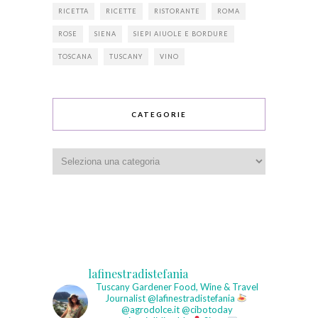
RICETTA
RICETTE
RISTORANTE
ROMA
ROSE
SIENA
SIEPI AIUOLE E BORDURE
TOSCANA
TUSCANY
VINO
CATEGORIE
Categorie
lafinestradistefania
Tuscany Gardener
Food, Wine & Travel
Journalist
@lafinestradistefania
@agrodolce.it @cibotoday