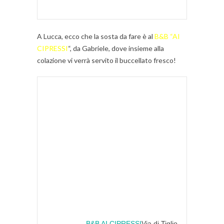
A Lucca, ecco che la sosta da fare è al
B&B “AI
CIPRESSI
“, da Gabriele, dove insieme alla
colazione vi verrà servito il buccellato fresco!
Tutte le
camere
sono dotate di ingresso
indipendente, confortevoli letti matrimoniali
“queen-size”, bagno privato interno, aria
condizionata/riscaldamento indipendenti,
asciugacapelli, TV satellitare; parcheggio
privato gratuito e collegamento internet WI-
FI (su richiesta).
E’ inoltre presente una
camera con bagno attrezzato per persone
diversamente abili.
Un’accogliente sala TV
con internet point è a disposizione dei
nostri ospiti.
Disponiamo inoltre di
appartamenti
per
4/5
persone, dotati di
4/5
posti letto, ingresso indipendente,
angolo cottura, 1-2 bagni, aria
condizionata, Tv, possibilità di parcheggio,
servizio Bar ristorazione adiacente,
noleggio cicli
B&B AI CIPRESSI
Via di Tiglio