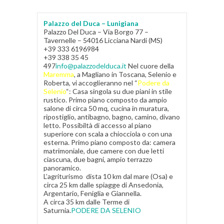
Palazzo del Duca – Lunigiana
Palazzo Del Duca – Via Borgo 77 –
Tavernelle – 54016 Licciana Nardi (MS)
+39 333 6196984
+39 338 35 45
497
info@palazzodelduca.it
Nel cuore della
Maremma
, a Magliano in Toscana, Selenio e
Roberta, vi accoglieranno nel “
Podere da
Selenio
“: Casa singola su due piani in stile
rustico. Primo piano composto da ampio
salone di circa 50 mq, cucina in muratura,
ripostiglio, antibagno, bagno, camino, divano
letto. Possibiltà di accesso al piano
superiore con scala a chiocciola o con una
esterna. Primo piano composto da: camera
matrimoniale, due camere con due letti
ciascuna, due bagni, ampio terrazzo
panoramico.
L’agriturismo dista 10 km dal mare (Osa) e
circa 25 km dalle spiagge di Ansedonia,
Argentario, Feniglia e Giannella.
A circa 35 km dalle Terme di
Saturnia.
PODERE DA SELENIO