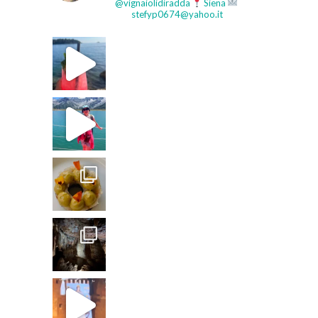
@vignaiolidiradda
Siena
stefyp0674@yahoo.it