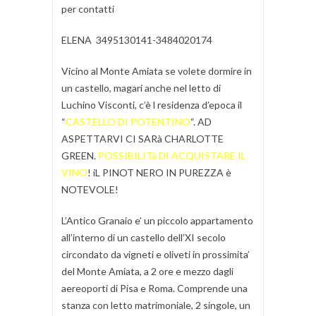
per contatti
ELENA 3495130141-3484020174
Vicino al Monte Amiata se volete dormire in
un castello, magari anche nel letto di
Luchino Visconti, c’è l residenza d’epoca il
“
CASTELLO DI POTENTINO
“. AD
ASPETTARVI CI SARà CHARLOTTE
GREEN.
POSSIBILITà DI ACQUISTARE IL
VINO
! iL PINOT NERO IN PUREZZA è
NOTEVOLE!
L’Antico Granaio e’ un piccolo appartamento
all’interno di un castello dell’XI secolo
circondato da vigneti e oliveti in prossimita’
del Monte Amiata, a 2 ore e mezzo dagli
aereoporti di Pisa e Roma. Comprende una
stanza con letto matrimoniale, 2 singole, un