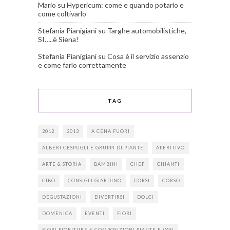
Mario
su
Hypericum: come e quando potarlo e
come coltivarlo
Stefania Pianigiani
su
Targhe automobilistiche,
SI…..è Siena!
Stefania Pianigiani
su
Cosa è il servizio assenzio
e come farlo correttamente
TAG
2012
2013
A CENA FUORI
ALBERI CESPUGLI E GRUPPI DI PIANTE
APERITIVO
ARTE & STORIA
BAMBINI
CHEF
CHIANTI
CIBO
CONSIGLI GIARDINO
CORSI
CORSO
DEGUSTAZIONI
DIVERTIRSI
DOLCI
DOMENICA
EVENTI
FIORI
FIORI FIORITURE & COMPOSIZIONI PIANTE E VASI