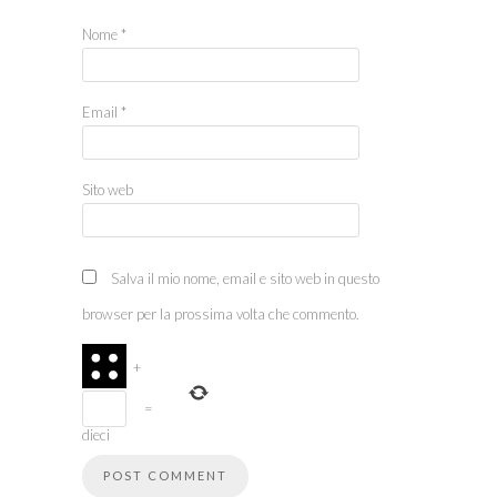
Nome
*
Email
*
Sito web
Salva il mio nome, email e sito web in questo
browser per la prossima volta che commento.
+
=
dieci