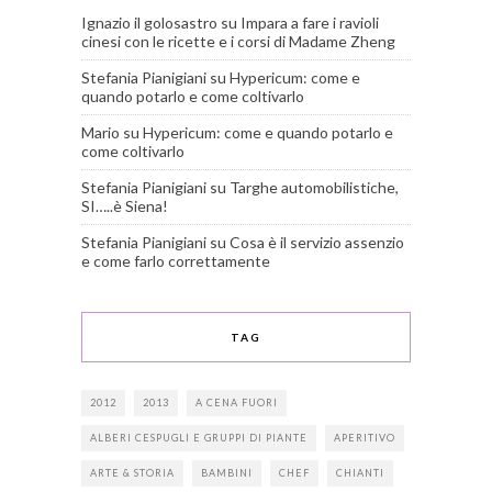
Ignazio il golosastro
su
Impara a fare i ravioli
cinesi con le ricette e i corsi di Madame Zheng
Stefania Pianigiani
su
Hypericum: come e
quando potarlo e come coltivarlo
Mario
su
Hypericum: come e quando potarlo e
come coltivarlo
Stefania Pianigiani
su
Targhe automobilistiche,
SI…..è Siena!
Stefania Pianigiani
su
Cosa è il servizio assenzio
e come farlo correttamente
TAG
2012
2013
A CENA FUORI
ALBERI CESPUGLI E GRUPPI DI PIANTE
APERITIVO
ARTE & STORIA
BAMBINI
CHEF
CHIANTI