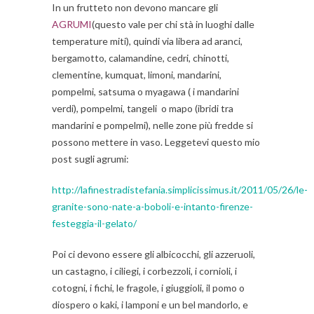
In un frutteto non devono mancare gli
AGRUMI
(questo vale per chi stà in luoghi dalle
temperature miti), quindi via libera ad aranci,
bergamotto, calamandine, cedri, chinotti,
clementine, kumquat, limoni, mandarini,
pompelmi, satsuma o myagawa ( i mandarini
verdi), pompelmi, tangeli o mapo (ibridi tra
mandarini e pompelmi), nelle zone più fredde si
possono mettere in vaso. Leggetevi questo mio
post sugli agrumi:
http://lafinestradistefania.simplicissimus.it/2011/05/26/le-
granite-sono-nate-a-boboli-e-intanto-firenze-
festeggia-il-gelato/
Poi ci devono essere gli albicocchi, gli azzeruoli,
un castagno, i ciliegi, i corbezzoli, i cornioli, i
cotogni, i fichi, le fragole, i giuggioli, il pomo o
diospero o kaki, i lamponi e un bel mandorlo, e