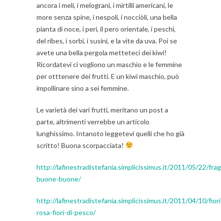
ancora i meli, i melograni, i mirtilli americani, le
more senza spine, i nespoli, i nocciòli, una bella
pianta di noce, i peri, il pero orientale, i peschi,
del ribes, i sorbi, i susini, e la vite da uva. Poi se
avete una bella pergola metteteci dei kiwi!
Ricordatevi ci vogliono un maschio e le femmine
per otttenere dei frutti. E un kiwi maschio, può
impollinare sino a sei femmine.
Le varietà dei vari frutti, meritano un post a
parte, altrimenti verrebbe un articolo
lunghissimo. Intanoto leggetevi quelli che ho già
scritto! Buona scorpacciata!
http://lafinestradistefania.simplicissimus.it/2011/05/22/frag
buone-buone/
http://lafinestradistefania.simplicissimus.it/2011/04/10/fiori
rosa-fiori-di-pesco/