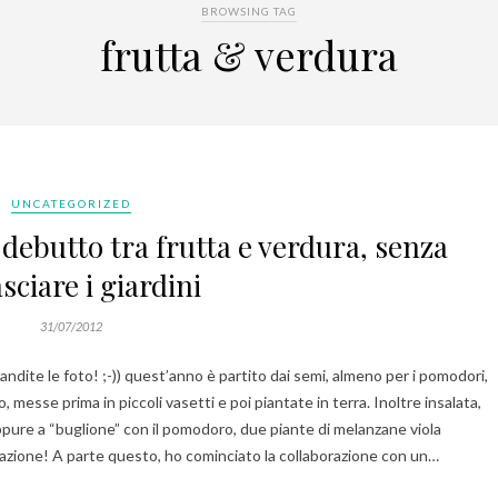
BROWSING TAG
frutta & verdura
UNCATEGORIZED
 debutto tra frutta e verdura, senza
asciare i giardini
31/07/2012
andite le foto! ;-)) quest’anno è partito dai semi, almeno per i pomodori,
esse prima in piccoli vasetti e poi piantate in terra. Inoltre insalata,
oppure a “buglione” con il pomodoro, due piante di melanzane viola
azione! A parte questo, ho cominciato la collaborazione con un…