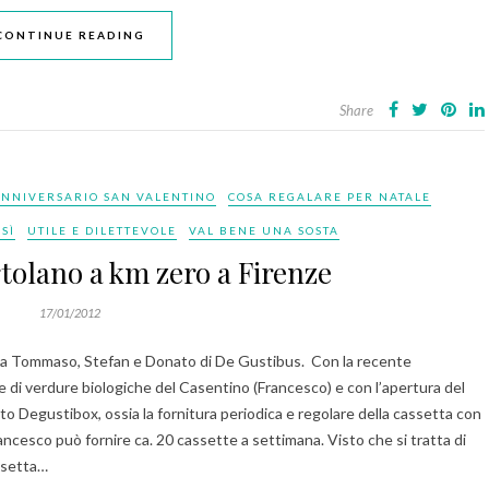
CONTINUE READING
Share
ANNIVERSARIO SAN VALENTINO
COSA REGALARE PER NATALE
SÌ
UTILE E DILETTEVOLE
VAL BENE UNA SOSTA
tolano a km zero a Firenze
17/01/2012
a da Tommaso, Stefan e Donato di De Gustibus. Con la recente
 di verdure biologiche del Casentino (Francesco) e con l’apertura del
o Degustibox, ossia la fornitura periodica e regolare della cassetta con
rancesco può fornire ca. 20 cassette a settimana. Visto che si tratta di
ssetta…