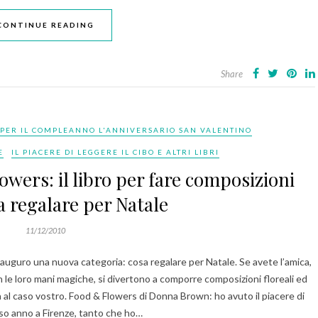
CONTINUE READING
Share
PER IL COMPLEANNO L'ANNIVERSARIO SAN VALENTINO
E
IL PIACERE DI LEGGERE IL CIBO E ALTRI LIBRI
ers: il libro per fare composizioni
da regalare per Natale
11/12/2010
 inauguro una nuova categoria: cosa regalare per Natale. Se avete l’amica,
n le loro mani magiche, si divertono a comporre composizioni floreali ed
fa al caso vostro. Food & Flowers di Donna Brown: ho avuto il piacere di
rso anno a Firenze, tanto che ho…