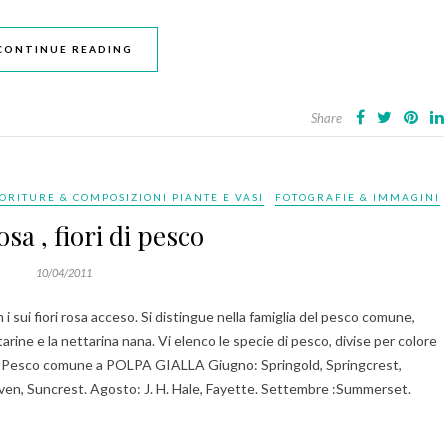
CONTINUE READING
Share
IORITURE & COMPOSIZIONI PIANTE E VASI
FOTOGRAFIE & IMMAGINI
osa , fiori di pesco
10/04/2011
on i sui fiori rosa acceso. Si distingue nella famiglia del pesco comune,
arine e la nettarina nana. Vi elenco le specie di pesco, divise per colore
ne: Pesco comune a POLPA GIALLA Giugno: Springold, Springcrest,
haven, Suncrest. Agosto: J. H. Hale, Fayette. Settembre :Summerset.