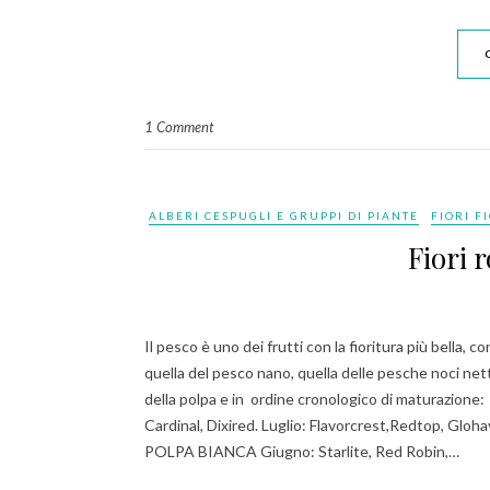
1 Comment
ALBERI CESPUGLI E GRUPPI DI PIANTE
FIORI F
Fiori r
Il pesco è uno dei frutti con la fioritura più bella, c
quella del pesco nano, quella delle pesche noci nett
della polpa e in ordine cronologico di maturazio
Cardinal, Dixired. Luglio: Flavorcrest,Redtop, Glo
POLPA BIANCA Giugno: Starlite, Red Robin,…