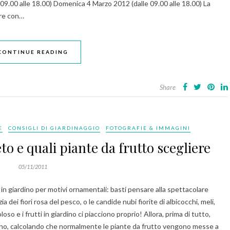
09.00 alle 18.00) Domenica 4 Marzo 2012 (dalle 09.00 alle 18.00) La
iare con…
CONTINUE READING
Share
E
CONSIGLI DI GIARDINAGGIO
FOTOGRAFIE & IMMAGINI
o e quali piante da frutto scegliere
05/11/2011
o in giardino per motivi ornamentali: basti pensare alla spettacolare
 dei fiori rosa del pesco, o le candide nubi fiorite di albicocchi, meli,
so e i frutti in giardino ci piacciono proprio! Allora, prima di tutto,
dino, calcolando che normalmente le piante da frutto vengono messe a