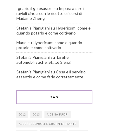
Ignazio il golosastro
su
Impara a fare i
ravioli cinesi con le ricette e i corsi di
Madame Zheng
Stefania Pianigiani
su
Hypericum: come e
quando potarlo e come coltivarlo
Mario
su
Hypericum: come e quando
potarlo e come coltivarlo
Stefania Pianigiani
su
Targhe
automobilistiche, SI…..è Siena!
Stefania Pianigiani
su
Cosa è il servizio
assenzio e come farlo correttamente
TAG
2012
2013
A CENA FUORI
ALBERI CESPUGLI E GRUPPI DI PIANTE