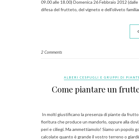
09.00 alle 18.00) Domenica 26 Febbraio 2012 (dalle 
difesa del frutteto, del vigneto e dell’oliveto famil
2 Comments
ALBERI CESPUGLI E GRUPPI DI PIANT
Come piantare un fruttet
In molti giustificano la presenza di piante da frutt
fioritura che produce un mandorlo, oppure alla dovizia
peri e ciliegi. Ma ammettiamolo! Siamo un popolo golo
calcolate quanto è grande il vostro terreno o giar