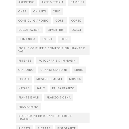
APERITIVO
ARTE & STORIA
BAMBINI
CHEF
CHIANTI
CIBO
CONSIGLI GIARDINO
CORSI
CORSO
DEGUSTAZIONI
DIVERTIRSI
DOLCI
DOMENICA
EVENTI
FIORI
FIORI FIORITURE & COMPOSIZIONI PIANTE E
VASI
FIRENZE
FOTOGRAFIE & IMMAGINI
GIARDINO
GRANDI GIARDINI
LIBRO
LOCALI
MOSTRE E MUSEI
MUSICA
NATALE
PALIO
PAUSA PRANZO
PIANTE E VASI
PRANZO & CENA
PROGRAMMA
RECENSIONI RISTORANTI OSTERIE E
TRATTORIE
RICETTA
RICETTE
RISTORANTE