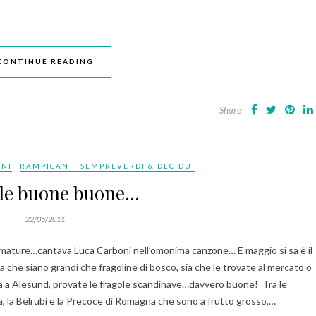
CONTINUE READING
Share
INI
RAMPICANTI SEMPREVERDI & DECIDUI
le buone buone…
22/05/2011
e mature…cantava Luca Carboni nell’omonima canzone… E maggio si sa è il
ia che siano grandi che fragoline di bosco, sia che le trovate al mercato o
ia a Alesund, provate le fragole scandinave…davvero buone! Tra le
a, la Belrubi e la Precoce di Romagna che sono a frutto grosso,…