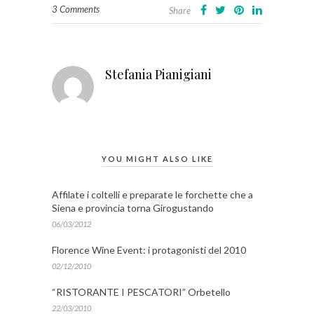
3 Comments
Share
Stefania Pianigiani
YOU MIGHT ALSO LIKE
Affilate i coltelli e preparate le forchette che a
Siena e provincia torna Girogustando
06/03/2012
Florence Wine Event: i protagonisti del 2010
02/12/2010
“RISTORANTE I PESCATORI” Orbetello
22/03/2010