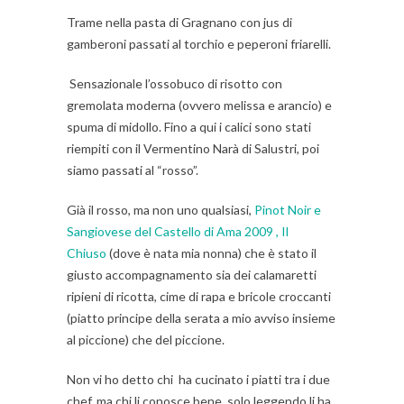
Trame nella pasta di Gragnano con jus di
gamberoni passati al torchio e peperoni friarelli.
Sensazionale l’ossobuco di risotto con
gremolata moderna (ovvero melissa e arancio) e
spuma di midollo. Fino a qui i calici sono stati
riempiti con il Vermentino Narà di Salustri, poi
siamo passati al “rosso”.
Già il rosso, ma non uno qualsiasi,
Pinot Noir e
Sangiovese del Castello di Ama 2009 , Il
Chiuso
(dove è nata mia nonna) che è stato il
giusto accompagnamento sia dei calamaretti
ripieni di ricotta, cime di rapa e bricole croccanti
(piatto principe della serata a mio avviso insieme
al piccione) che del piccione.
Non vi ho detto chi ha cucinato i piatti tra i due
chef, ma chi li conosce bene, solo leggendo li ha