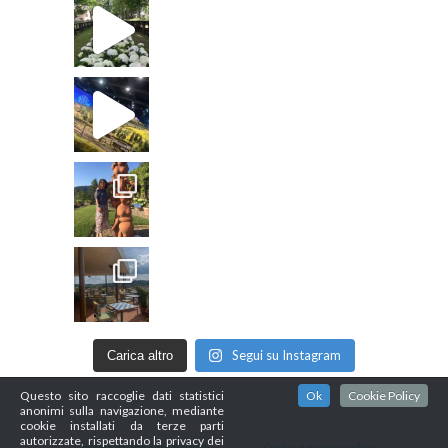
Segui su Instagram
Carica altro
Questo sito raccoglie dati statistici
Ok
Cookie Policy
anonimi sulla navigazione, mediante
cookie installati da terze parti
autorizzate, rispettando la privacy dei
Graphic design Sara Bardelli
Cookie e privacy policy