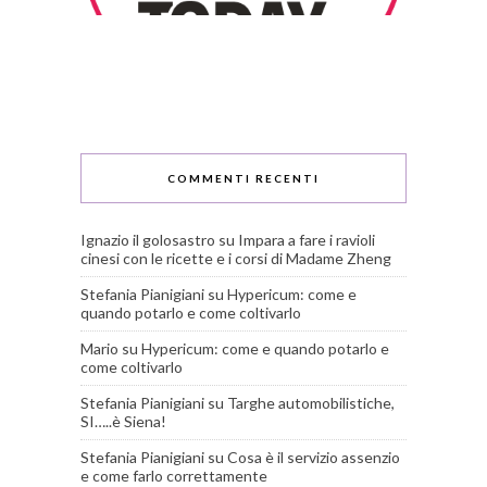
COMMENTI RECENTI
Ignazio il golosastro
su
Impara a fare i ravioli
cinesi con le ricette e i corsi di Madame Zheng
Stefania Pianigiani
su
Hypericum: come e
quando potarlo e come coltivarlo
Mario
su
Hypericum: come e quando potarlo e
come coltivarlo
Stefania Pianigiani
su
Targhe automobilistiche,
SI…..è Siena!
Stefania Pianigiani
su
Cosa è il servizio assenzio
e come farlo correttamente