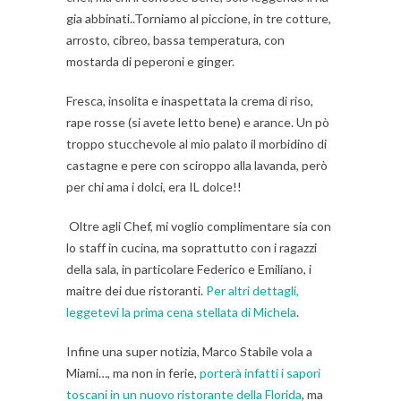
gia abbinati..Torniamo al piccione, in tre cotture,
arrosto, cibreo, bassa temperatura, con
mostarda di peperoni e ginger.
Fresca, insolita e inaspettata la crema di riso,
rape rosse (si avete letto bene) e arance. Un pò
troppo stucchevole al mio palato il morbidino di
castagne e pere con sciroppo alla lavanda, però
per chi ama i dolci, era IL dolce!!
Oltre agli Chef, mi voglio complimentare sia con
lo staff in cucina, ma soprattutto con i ragazzi
della sala, in particolare Federico e Emiliano, i
maitre dei due ristoranti.
Per altri dettagli,
leggetevi la prima cena stellata di Michela
.
Infine una super notizia, Marco Stabile vola a
Miami…, ma non in ferie,
porterà infatti i sapori
toscani in un nuovo ristorante della Florida
, ma