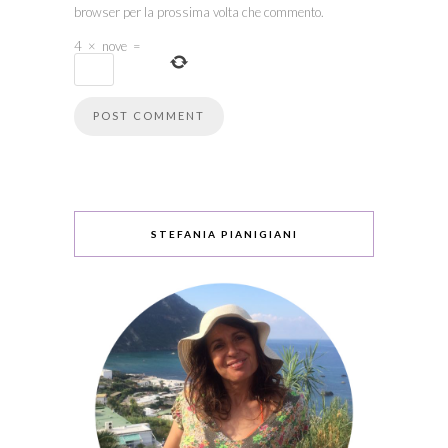
browser per la prossima volta che commento.
4
×
nove
=
STEFANIA PIANIGIANI