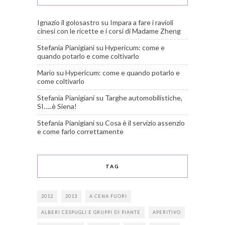
Ignazio il golosastro
su
Impara a fare i ravioli
cinesi con le ricette e i corsi di Madame Zheng
Stefania Pianigiani
su
Hypericum: come e
quando potarlo e come coltivarlo
Mario
su
Hypericum: come e quando potarlo e
come coltivarlo
Stefania Pianigiani
su
Targhe automobilistiche,
SI…..è Siena!
Stefania Pianigiani
su
Cosa è il servizio assenzio
e come farlo correttamente
TAG
2012
2013
A CENA FUORI
ALBERI CESPUGLI E GRUPPI DI PIANTE
APERITIVO