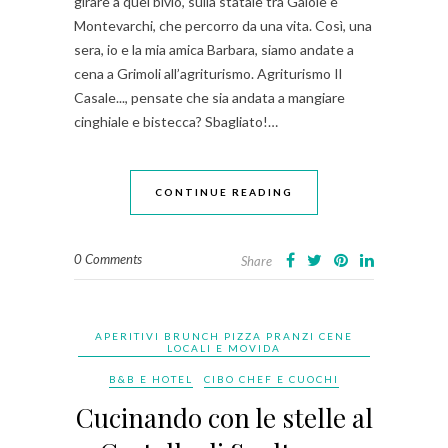
girare a quel bivio, sulla statale tra Gaiole e
Montevarchi, che percorro da una vita. Così, una
sera, io e la mia amica Barbara, siamo andate a
cena a Grimoli all’agriturismo. Agriturismo Il
Casale..., pensate che sia andata a mangiare
cinghiale e bistecca? Sbagliato!…
CONTINUE READING
0 Comments
Share
APERITIVI BRUNCH PIZZA PRANZI CENE
LOCALI E MOVIDA
B&B E HOTEL
CIBO CHEF E CUOCHI
Cucinando con le stelle al