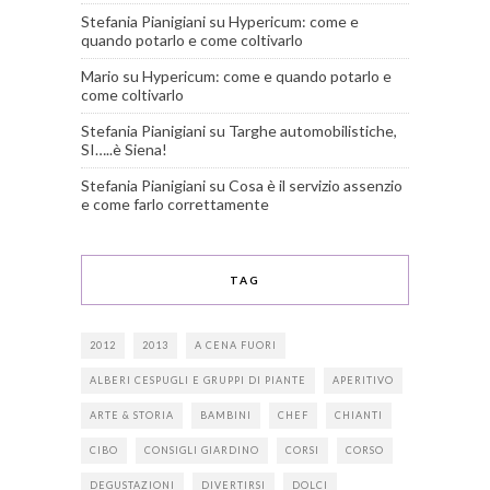
Stefania Pianigiani
su
Hypericum: come e
quando potarlo e come coltivarlo
Mario
su
Hypericum: come e quando potarlo e
come coltivarlo
Stefania Pianigiani
su
Targhe automobilistiche,
SI…..è Siena!
Stefania Pianigiani
su
Cosa è il servizio assenzio
e come farlo correttamente
TAG
2012
2013
A CENA FUORI
ALBERI CESPUGLI E GRUPPI DI PIANTE
APERITIVO
ARTE & STORIA
BAMBINI
CHEF
CHIANTI
CIBO
CONSIGLI GIARDINO
CORSI
CORSO
DEGUSTAZIONI
DIVERTIRSI
DOLCI