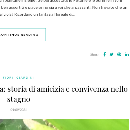
n piantarle insieme? Se poi accostate le Petunie e le Surfinie in toni
nno ben assortiti e piaceranno sia a voi che ai passanti. Non trovate che un
 al viola? Ricordano un fantasia floreale di…
CONTINUE READING
Share
FIORI
GIARDINI
: storia di amicizia e convivenza nello
stagno
04/09/2021