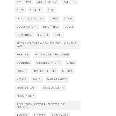
APERITIVO
ARTE & STORIA
BAMBINI
CHEF
CHIANTI
CIBO
CONSIGLI GIARDINO
CORSI
CORSO
DEGUSTAZIONI
DIVERTIRSI
DOLCI
DOMENICA
EVENTI
FIORI
FIORI FIORITURE & COMPOSIZIONI PIANTE E
VASI
FIRENZE
FOTOGRAFIE & IMMAGINI
GIARDINO
GRANDI GIARDINI
LIBRO
LOCALI
MOSTRE E MUSEI
MUSICA
NATALE
PALIO
PAUSA PRANZO
PIANTE E VASI
PRANZO & CENA
PROGRAMMA
RECENSIONI RISTORANTI OSTERIE E
TRATTORIE
RICETTA
RICETTE
RISTORANTE