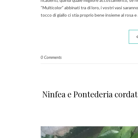
ricadenti, quindi quale migliore accostamento, se no
“Multicolor” abbinati tra di loro, i vostri vasi sara
tocco di giallo ci stia proprio bene insieme al rosa e
0 Comments
Ninfea e Pontederia cordata