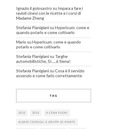
Ignazio il golosastro
su
Impara a fare i
ravioli cinesi con le ricette e i corsi di
Madame Zheng
Stefania Pianigiani
su
Hypericum: come e
quando potarlo e come coltivarlo
Mario
su
Hypericum: come e quando
potarlo e come coltivarlo
Stefania Pianigiani
su
Targhe
automobilistiche, SI…..è Siena!
Stefania Pianigiani
su
Cosa è il servizio
assenzio e come farlo correttamente
TAG
2012
2013
A CENA FUORI
ALBERI CESPUGLI E GRUPPI DI PIANTE