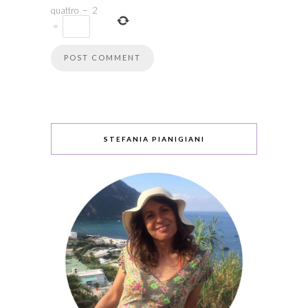
quattro
−
2
=
STEFANIA PIANIGIANI