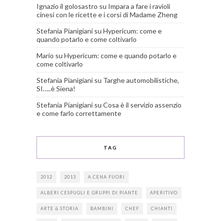
Ignazio il golosastro
su
Impara a fare i ravioli
cinesi con le ricette e i corsi di Madame Zheng
Stefania Pianigiani
su
Hypericum: come e
quando potarlo e come coltivarlo
Mario
su
Hypericum: come e quando potarlo e
come coltivarlo
Stefania Pianigiani
su
Targhe automobilistiche,
SI…..è Siena!
Stefania Pianigiani
su
Cosa è il servizio assenzio
e come farlo correttamente
TAG
2012
2013
A CENA FUORI
ALBERI CESPUGLI E GRUPPI DI PIANTE
APERITIVO
ARTE & STORIA
BAMBINI
CHEF
CHIANTI