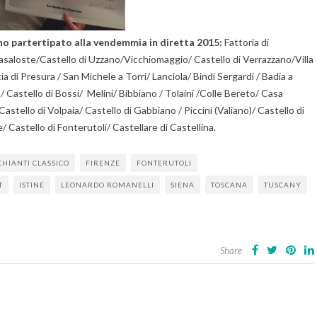
no partertipato alla vendemmia in diretta 2015:
Fattoria di
asaloste
/
Castello di Uzzano
/
Vicchiomaggio/ Castello di Verrazzano
/
Villa
ia di Presura
/
San Michele a Torri
/
Lanciola
/
Bindi Sergardi
/
Badia a
o
/
Castello di Bossi/ Melini
/
Bibbiano
/
Tolaini
/
Colle Bereto
/
Casa
Castello di Volpaia
/
Castello di Gabbiano
/
Piccini (Valiano)
/
Castello di
e
/
Castello di Fonterutoli
/
Castellare di Castellina.
CHIANTI CLASSICO
FIRENZE
FONTERUTOLI
T
ISTINE
LEONARDO ROMANELLI
SIENA
TOSCANA
TUSCANY
Share