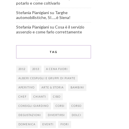
potarlo e come coltivarlo
Stefania Pianigiani
su
Targhe
automobilistiche, SI…..è Siena!
Stefania Pianigiani
su
Cosa è il servizio
assenzio e come farlo correttamente
TAG
2012
2013
A CENA FUORI
ALBERI CESPUGLI E GRUPPI DI PIANTE
APERITIVO
ARTE & STORIA
BAMBINI
CHEF
CHIANTI
CIBO
CONSIGLI GIARDINO
CORSI
CORSO
DEGUSTAZIONI
DIVERTIRSI
DOLCI
DOMENICA
EVENTI
FIORI