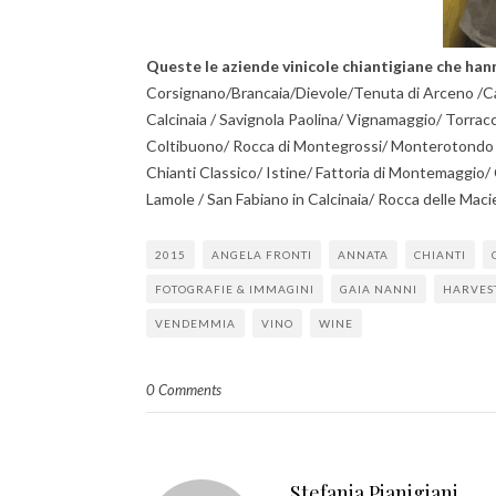
Queste le aziende vinicole chiantigiane che han
Corsignano
/
Brancaia
/
Dievole
/
Tenuta di Arceno /C
Calcinaia
/
Savignola Paolina
/
Vignamaggio
/
Torracc
Coltibuono
/
Rocca di Montegrossi
/
Monterotond
Chianti Classico
/
Istine
/
Fattoria di Montemaggio
/
Lamole
/
San Fabiano in Calcinaia/ Rocca delle Maci
2015
ANGELA FRONTI
ANNATA
CHIANTI
FOTOGRAFIE & IMMAGINI
GAIA NANNI
HARVES
VENDEMMIA
VINO
WINE
0 Comments
Stefania Pianigiani