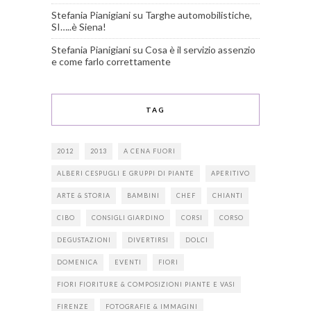
Stefania Pianigiani
su
Targhe automobilistiche,
SI…..è Siena!
Stefania Pianigiani
su
Cosa è il servizio assenzio
e come farlo correttamente
TAG
2012
2013
A CENA FUORI
ALBERI CESPUGLI E GRUPPI DI PIANTE
APERITIVO
ARTE & STORIA
BAMBINI
CHEF
CHIANTI
CIBO
CONSIGLI GIARDINO
CORSI
CORSO
DEGUSTAZIONI
DIVERTIRSI
DOLCI
DOMENICA
EVENTI
FIORI
FIORI FIORITURE & COMPOSIZIONI PIANTE E VASI
FIRENZE
FOTOGRAFIE & IMMAGINI