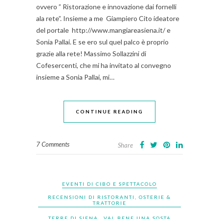
ovvero ” Ristorazione e innovazione dai fornelli
ala rete”. Insieme a me Giampiero Cito ideatore
del portale http://www.mangiareasiena.it/ e
Sonia Pallai. E se ero sul quel palco è proprio
grazie alla rete! Massimo Sollazzini di
Cofesercenti, che mi ha invitato al convegno
insieme a Sonia Pallai, mi…
CONTINUE READING
7 Comments
Share
EVENTI DI CIBO E SPETTACOLO
RECENSIONI DI RISTORANTI, OSTERIE &
TRATTORIE
TERRE DI SIENA
VAL BENE UNA SOSTA