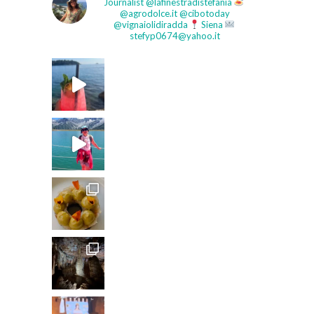
Journalist
@lafinestradistefania
@agrodolce.it @cibotoday
@vignaiolidiradda
Siena
stefyp0674@yahoo.it