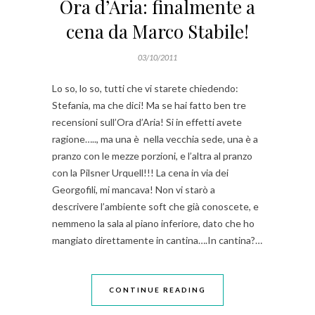
Ora d’Aria: finalmente a
cena da Marco Stabile!
03/10/2011
Lo so, lo so, tutti che vi starete chiedendo:
Stefania, ma che dici! Ma se hai fatto ben tre
recensioni sull’Ora d’Aria! Si in effetti avete
ragione….., ma una è nella vecchia sede, una è a
pranzo con le mezze porzioni, e l’altra al pranzo
con la Pilsner Urquell!!! La cena in via dei
Georgofili, mi mancava! Non vi starò a
descrivere l’ambiente soft che già conoscete, e
nemmeno la sala al piano inferiore, dato che ho
mangiato direttamente in cantina….In cantina?…
CONTINUE READING