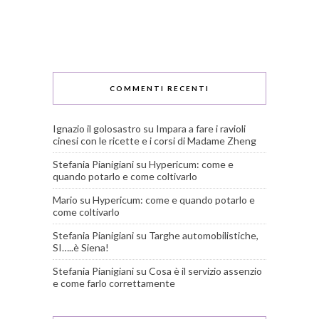
COMMENTI RECENTI
Ignazio il golosastro
su
Impara a fare i ravioli
cinesi con le ricette e i corsi di Madame Zheng
Stefania Pianigiani
su
Hypericum: come e
quando potarlo e come coltivarlo
Mario
su
Hypericum: come e quando potarlo e
come coltivarlo
Stefania Pianigiani
su
Targhe automobilistiche,
SI…..è Siena!
Stefania Pianigiani
su
Cosa è il servizio assenzio
e come farlo correttamente