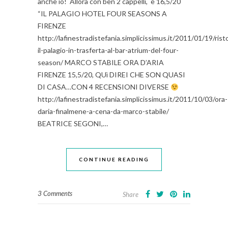
anche io! Allora con ben 2 cappelli, e 16,5/20
“IL PALAGIO HOTEL FOUR SEASONS A
FIRENZE
http://lafinestradistefania.simplicissimus.it/2011/01/19/rist
il-palagio-in-trasferta-al-bar-atrium-del-four-
season/ MARCO STABILE ORA D’ARIA
FIRENZE 15,5/20, QUì DIREI CHE SON QUASI
DI CASA…CON 4 RECENSIONI DIVERSE
http://lafinestradistefania.simplicissimus.it/2011/10/03/ora-
daria-finalmene-a-cena-da-marco-stabile/
BEATRICE SEGONI,…
CONTINUE READING
3 Comments
Share