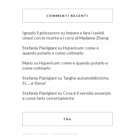
COMMENTI RECENTI
Ignazio il golosastro
su
Impara a fare i ravioli
cinesi con le ricette e i corsi di Madame Zheng
Stefania Pianigiani
su
Hypericum: come e
quando potarlo e come coltivarlo
Mario
su
Hypericum: come e quando potarlo e
come coltivarlo
Stefania Pianigiani
su
Targhe automobilistiche,
SI…..è Siena!
Stefania Pianigiani
su
Cosa è il servizio assenzio
e come farlo correttamente
TAG