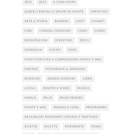
2012
2013
A CENA FUORI
ALBERI CESPUGLI E GRUPPI DI PIANTE
APERITIVO
ARTE & STORIA
BAMBINI
CHEF
CHIANTI
CIBO
CONSIGLI GIARDINO
CORSI
CORSO
DEGUSTAZIONI
DIVERTIRSI
DOLCI
DOMENICA
EVENTI
FIORI
FIORI FIORITURE & COMPOSIZIONI PIANTE E VASI
FIRENZE
FOTOGRAFIE & IMMAGINI
GIARDINO
GRANDI GIARDINI
LIBRO
LOCALI
MOSTRE E MUSEI
MUSICA
NATALE
PALIO
PAUSA PRANZO
PIANTE E VASI
PRANZO & CENA
PROGRAMMA
RECENSIONI RISTORANTI OSTERIE E TRATTORIE
RICETTA
RICETTE
RISTORANTE
ROMA