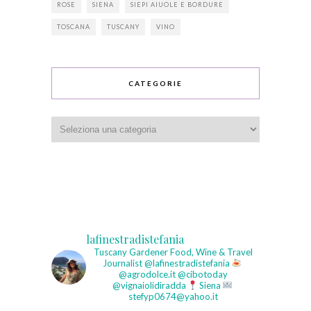
ROSE
SIENA
SIEPI AIUOLE E BORDURE
TOSCANA
TUSCANY
VINO
CATEGORIE
Categorie
lafinestradistefania
Tuscany Gardener
Food, Wine & Travel
Journalist
@lafinestradistefania
@agrodolce.it @cibotoday
@vignaiolidiradda
Siena
stefyp0674@yahoo.it