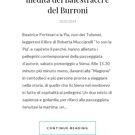
del Burroni
21/01/2014
Beatrice Portinari e la Pia, non dei Tolomei,
leggetevi il libro di Roberta Mucciarelli “Io son la
Pia”, e capirete il perché, hanno allietato i
pellegrini contemporanei della passeggiata
d’autore, sabato pomeriggio a Siena. Alle 15.30
minuto più minuto meno, davanti alla “Magione”
in centodieci e più persone pronte a viaggiare
nella storia, di quello che fu Siena nel medioevo
in fatto di ospitalità ai pellegrini. Un duo misto di
sapienza e goliardia, per rifarci alla passeggiata
tenutasi la mattina, un…
CONTINUE READING