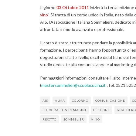
Il giorno
03 Ottobre 2011
inizierà la terza edizione 
vino
”. Si tratta di un corso unico in Italia, nato dal
AIS, l’Associazione Italiana Sommeliers, dedicato in
affrontata in modo avanzato e professionale.
Il corso è stato strutturato per dare la possibilità a
formazione. I partecipanti hanno l’opportunità di es
degustazioni di alto livello, uscite didattiche sui ter
studio dedicate alla comunicazione e al marketing d
Per maggiori informazioni consultare il sito Interne
(
mastersommelier@scuolacucina.it
; tel. 0521 5252
AIS
ALMA
COLORNO
COMUNICAZIONE
C
FOTOGRAFIE & IMMAGINI
GESTIONE
GUALTIERO
RISOTTO
SOMMELIER
VINO