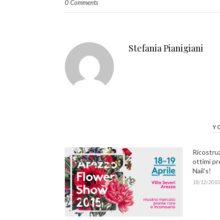
0 Comments
Stefania Pianigiani
Y
Ricostruz
ottimi pr
Nail’s!
18/12/2010