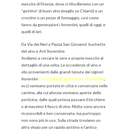
mescite di Firenze, dove ci rifocilleremo con un
“gottino” di buon vino (meglio se Chianti) e un
crostino o un pezzo di formaggio, così come
fanno da generazioni i fiorentini, quelli di oggi, e
quelli di ieri.
Da Via dei Neri a Piazza San Giovanni: buchette
del vino e Arti fiorentine
Andiamo a cercare le vere e proprie mescite al
dettaglio di una volta. Le eccedenze di vino e
olio provenienti dalle grandi tenute dei signori
fiorentini
(i Frescobaldi, gli Antinori, i Pandolfini
,
ecc) venivano portate in città e conservate nelle
cantine, alla cui altezza venivano aperte delle
porticine, dalle quali poteva passare il bicchiere
o al massimo il fiasco di vino. Molte sono ancora
riconoscibili e ben conservate, ma purtroppo
non sono più in uso. Sulla strada troviamo un
altro vinaio per un rapido gottino e l’antico