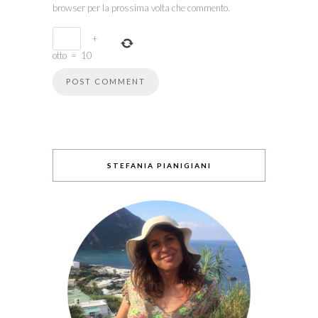
browser per la prossima volta che commento.
+
otto
=
10
STEFANIA PIANIGIANI