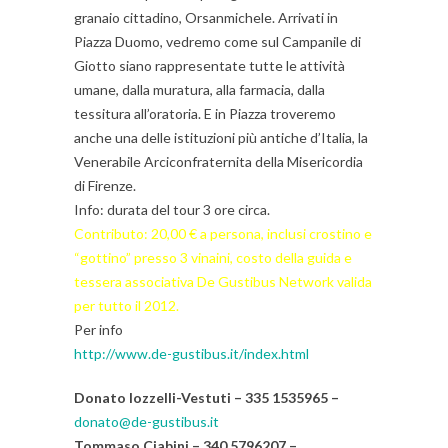
granaio cittadino, Orsanmichele. Arrivati in
Piazza Duomo, vedremo come sul Campanile di
Giotto siano rappresentate tutte le attività
umane, dalla muratura, alla farmacia, dalla
tessitura all’oratoria. E in Piazza troveremo
anche una delle istituzioni più antiche d’Italia, la
Venerabile Arciconfraternita della Misericordia
di Firenze.
Info: durata del tour 3 ore circa.
Contributo: 20,00 € a persona, inclusi crostino e
“gottino” presso 3 vinaini, costo della guida e
tessera associativa De Gustibus Network valida
per tutto il 2012.
Per info
http://www.de-gustibus.it/index.html
Donato Iozzelli-Vestuti – 335 1535965 –
donato@de-gustibus.it
Tommaso Ciabini – 340 5796207 –