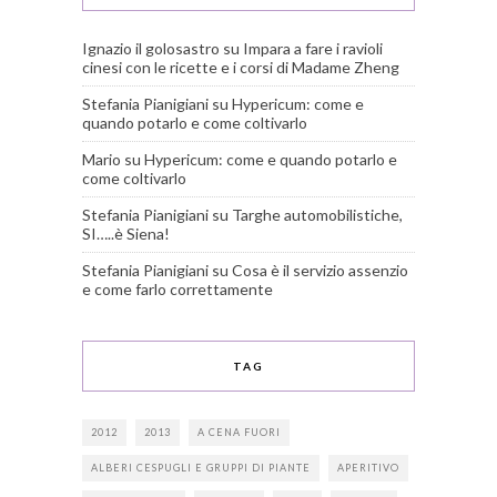
Ignazio il golosastro
su
Impara a fare i ravioli
cinesi con le ricette e i corsi di Madame Zheng
Stefania Pianigiani
su
Hypericum: come e
quando potarlo e come coltivarlo
Mario
su
Hypericum: come e quando potarlo e
come coltivarlo
Stefania Pianigiani
su
Targhe automobilistiche,
SI…..è Siena!
Stefania Pianigiani
su
Cosa è il servizio assenzio
e come farlo correttamente
TAG
2012
2013
A CENA FUORI
ALBERI CESPUGLI E GRUPPI DI PIANTE
APERITIVO