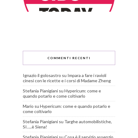
COMMENTI RECENTI
Ignazio il golosastro
su
Impara a fare i ravioli
cinesi con le ricette e i corsi di Madame Zheng
Stefania Pianigiani
su
Hypericum: come e
quando potarlo e come coltivarlo
Mario
su
Hypericum: come e quando potarlo e
come coltivarlo
Stefania Pianigiani
su
Targhe automobilistiche,
SI…..è Siena!
Stefania Pianigiani
su
Cosa è il servizio assenzio