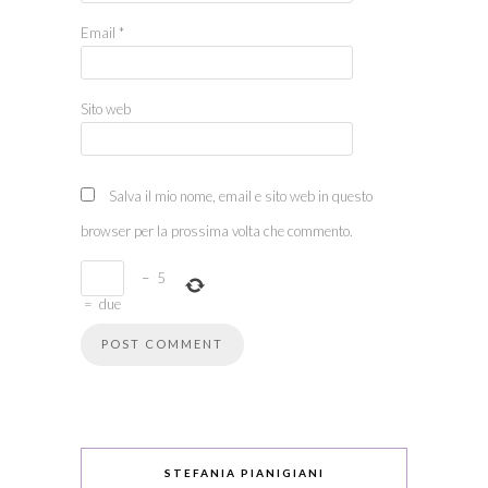
Email
*
Sito web
Salva il mio nome, email e sito web in questo
browser per la prossima volta che commento.
−
5
=
due
STEFANIA PIANIGIANI