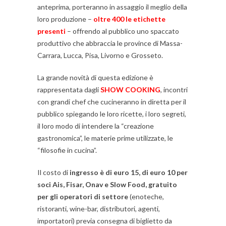
anteprima, porteranno in assaggio il meglio della
loro produzione –
oltre
400
le
etichette
presenti
– offrendo al pubblico uno spaccato
produttivo che abbraccia le province di Massa-
Carrara, Lucca, Pisa, Livorno e Grosseto.
La grande novità di questa edizione è
rappresentata dagli
SHOW
COOKING
, incontri
con grandi chef che cucineranno in diretta per il
pubblico spiegando le loro ricette, i loro segreti,
il loro modo di intendere la “creazione
gastronomica”, le materie prime utilizzate, le
“filosofie in cucina”.
Il costo di
ingresso
è
di
euro
15,
di
euro
10
per
soci
Ais,
Fisar,
Onav
e
Slow
Food,
gratuito
per
gli
operatori
di
settore
(enoteche,
ristoranti, wine-bar, distributori, agenti,
importatori) previa consegna di biglietto da