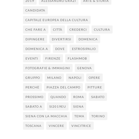
2019
ALESSANDRO GRAZI
ARTE & STORIA
CANDIDATA
CAPITALE EUROPEA DELLA CULTURA
CHE FARE A
CITTÀ
CREDERCI
CULTURA
DIPINGERE
DIVERTIRSI
DOMENICA
DOMENICA A
DOVE
ESTROSIPALIO
EVENTI
FIRENZE
FLASHMOB
FOTOGRAFIE & IMMAGINI
GENOVA
GRUPPO
MILANO
NAPOLI
OPERE
PERCHÈ
PIAZZA DEL CAMPO
PITTURE
PROSSIMO
QUANDO
ROMA
SABATO
SABATO A
SI2019EU
SIENA
SIENA CON LA MACCHIA
TEMA
TORINO
TOSCANA
VINCERE
VINCITRICE