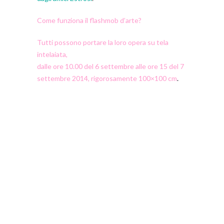
Come funziona il flashmob d’arte?
Tutti possono portare la loro opera su tela
intelaiata,
dalle ore 10.00 del 6 settembre alle ore 15 del 7
settembre 2014,
rigorosamente 100×100 cm
.
Verranno f
atte foto mentre
si compone l’opera
in questo lasso di tempo. Dovrà essere dipinta
su una tela con telaio in legno delle misure
indicate con colori che non deteriorino in caso di
intemperie.
Sarà firmata una liberatoria per eventuali danni
derivanti dall’espozione e per le fotografie e gli
usi che ne seguiranno pena l’esclusione dal
FlashArtMob «Siena con la macchia».