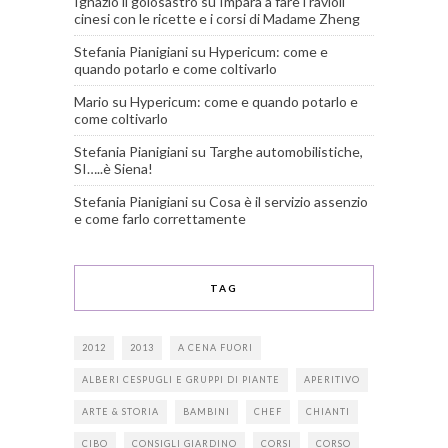
Ignazio il golosastro
su
Impara a fare i ravioli
cinesi con le ricette e i corsi di Madame Zheng
Stefania Pianigiani
su
Hypericum: come e
quando potarlo e come coltivarlo
Mario
su
Hypericum: come e quando potarlo e
come coltivarlo
Stefania Pianigiani
su
Targhe automobilistiche,
SI…..è Siena!
Stefania Pianigiani
su
Cosa è il servizio assenzio
e come farlo correttamente
TAG
2012
2013
A CENA FUORI
ALBERI CESPUGLI E GRUPPI DI PIANTE
APERITIVO
ARTE & STORIA
BAMBINI
CHEF
CHIANTI
CIBO
CONSIGLI GIARDINO
CORSI
CORSO