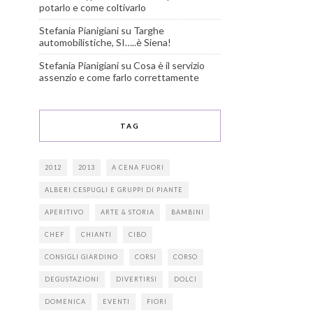
potarlo e come coltivarlo
Stefania Pianigiani
su
Targhe
automobilistiche, SI…..è Siena!
Stefania Pianigiani
su
Cosa è il servizio
assenzio e come farlo correttamente
TAG
2012
2013
A CENA FUORI
ALBERI CESPUGLI E GRUPPI DI PIANTE
APERITIVO
ARTE & STORIA
BAMBINI
CHEF
CHIANTI
CIBO
CONSIGLI GIARDINO
CORSI
CORSO
DEGUSTAZIONI
DIVERTIRSI
DOLCI
DOMENICA
EVENTI
FIORI