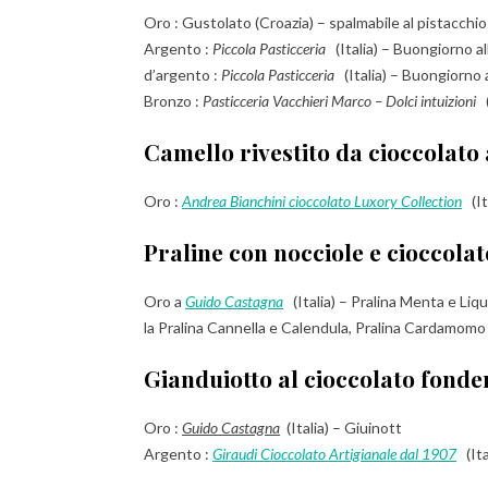
Oro : Gustolato (Croazia) – spalmabile al pistacch
Argento :
Piccola Pasticceria
(Italia) – Buongiorno al
d’argento :
Piccola Pasticceria
(Italia) – Buongiorno 
Bronzo :
Pasticceria Vacchieri Marco – Dolci intuizioni
(
Camello rivestito da cioccolato a
Oro :
Andrea Bianchini cioccolato Luxory Collection
(It
Praline con nocciole e cioccola
Oro a
Guido Castagna
(Italia) – Pralina Menta e Liq
la Pralina Cannella e Calendula, Pralina Cardamomo e
Gianduiotto al cioccolato fond
Oro :
Guido Castagna
(Italia) – Giuinott
Argento :
Giraudi Cioccolato Artigianale dal 1907
(Ita