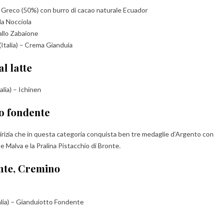
io Greco (50%) con burro di cacao naturale Ecuador
la Nocciola
allo Zabaione
Italia) – Crema Gianduia
l latte
alia) – Ichinen
to fondente
uirizia che in questa categoria conquista ben tre medaglie d’Argento con
 Malva e la Pralina Pistacchio di Bronte.
ente, Cremino
lia) – Gianduiotto Fondente