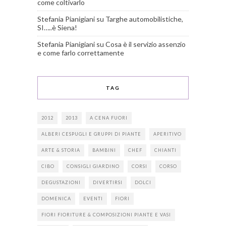
come coltivarlo
Stefania Pianigiani
su
Targhe automobilistiche,
SI…..è Siena!
Stefania Pianigiani
su
Cosa è il servizio assenzio
e come farlo correttamente
TAG
2012
2013
A CENA FUORI
ALBERI CESPUGLI E GRUPPI DI PIANTE
APERITIVO
ARTE & STORIA
BAMBINI
CHEF
CHIANTI
CIBO
CONSIGLI GIARDINO
CORSI
CORSO
DEGUSTAZIONI
DIVERTIRSI
DOLCI
DOMENICA
EVENTI
FIORI
FIORI FIORITURE & COMPOSIZIONI PIANTE E VASI