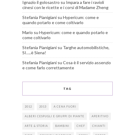
Ignazio il golosastro
su
Impara a fare i ravioli
cinesi con le ricette e i corsi di Madame Zheng
Stefania Pianigiani
su
Hypericum: come e
quando potarlo e come coltivarlo
Mario
su
Hypericum: come e quando potarlo e
come coltivarlo
Stefania Pianigiani
su
Targhe automobilistiche,
SI…..è Siena!
Stefania Pianigiani
su
Cosa è il servizio assenzio
e come farlo correttamente
TAG
2012
2013
A CENA FUORI
ALBERI CESPUGLI E GRUPPI DI PIANTE
APERITIVO
ARTE & STORIA
BAMBINI
CHEF
CHIANTI