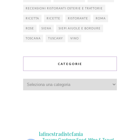
RECENSIONI RISTORANTI OSTERIE E TRATTORIE
RICETTA
RICETTE
RISTORANTE
ROMA
ROSE
SIENA
SIEPI AIUOLE E BORDURE
TOSCANA
TUSCANY
VINO
CATEGORIE
Categorie
lafinestradistefania
Tuscany Gardener
Food, Wine & Travel