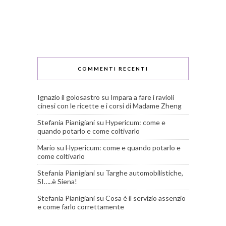
COMMENTI RECENTI
Ignazio il golosastro
su
Impara a fare i ravioli
cinesi con le ricette e i corsi di Madame Zheng
Stefania Pianigiani
su
Hypericum: come e
quando potarlo e come coltivarlo
Mario
su
Hypericum: come e quando potarlo e
come coltivarlo
Stefania Pianigiani
su
Targhe automobilistiche,
SI…..è Siena!
Stefania Pianigiani
su
Cosa è il servizio assenzio
e come farlo correttamente