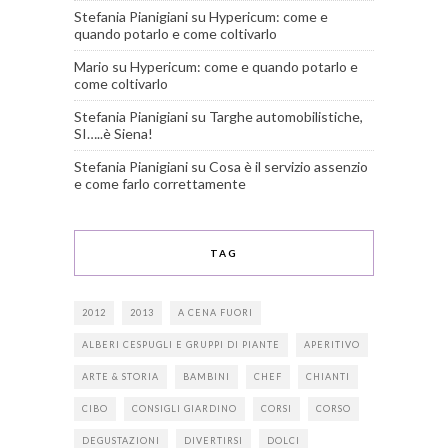
Stefania Pianigiani
su
Hypericum: come e
quando potarlo e come coltivarlo
Mario
su
Hypericum: come e quando potarlo e
come coltivarlo
Stefania Pianigiani
su
Targhe automobilistiche,
SI…..è Siena!
Stefania Pianigiani
su
Cosa è il servizio assenzio
e come farlo correttamente
TAG
2012
2013
A CENA FUORI
ALBERI CESPUGLI E GRUPPI DI PIANTE
APERITIVO
ARTE & STORIA
BAMBINI
CHEF
CHIANTI
CIBO
CONSIGLI GIARDINO
CORSI
CORSO
DEGUSTAZIONI
DIVERTIRSI
DOLCI