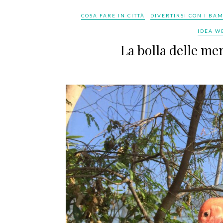
COSA FARE IN CITTÀ
DIVERTIRSI CON I BA
IDEA W
La bolla delle mer