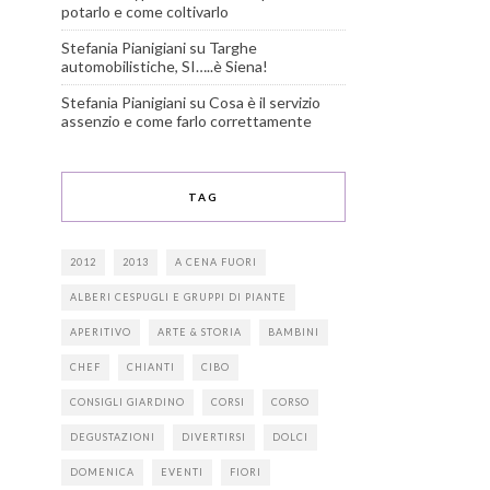
potarlo e come coltivarlo
Stefania Pianigiani
su
Targhe
automobilistiche, SI…..è Siena!
Stefania Pianigiani
su
Cosa è il servizio
assenzio e come farlo correttamente
TAG
2012
2013
A CENA FUORI
ALBERI CESPUGLI E GRUPPI DI PIANTE
APERITIVO
ARTE & STORIA
BAMBINI
CHEF
CHIANTI
CIBO
CONSIGLI GIARDINO
CORSI
CORSO
DEGUSTAZIONI
DIVERTIRSI
DOLCI
DOMENICA
EVENTI
FIORI