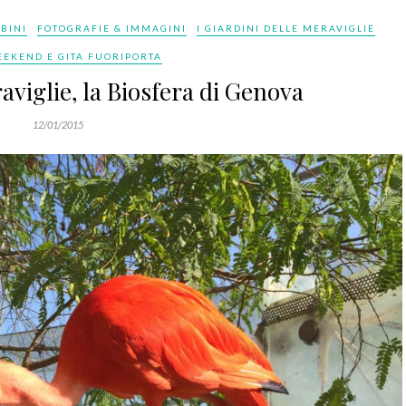
MBINI
FOTOGRAFIE & IMMAGINI
I GIARDINI DELLE MERAVIGLIE
EEKEND E GITA FUORIPORTA
aviglie, la Biosfera di Genova
12/01/2015