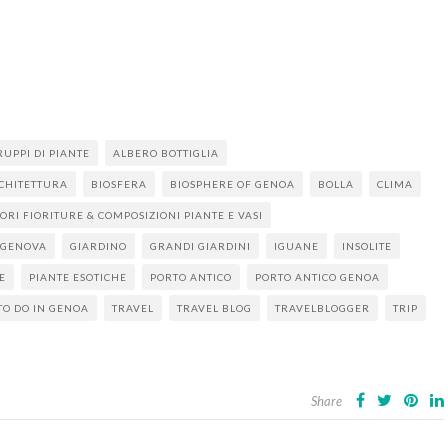
RUPPI DI PIANTE
ALBERO BOTTIGLIA
CHITETTURA
BIOSFERA
BIOSPHERE OF GENOA
BOLLA
CLIMA
IORI FIORITURE & COMPOSIZIONI PIANTE E VASI
GENOVA
GIARDINO
GRANDI GIARDINI
IGUANE
INSOLITE
E
PIANTE ESOTICHE
PORTO ANTICO
PORTO ANTICO GENOA
TO DO IN GENOA
TRAVEL
TRAVEL BLOG
TRAVELBLOGGER
TRIP
Share