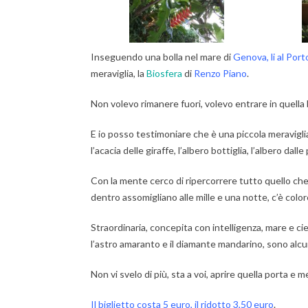
Inseguendo una bolla nel mare di
Genova, li al Port
meraviglia, la
Biosfera
di
Renzo Piano
.
Non volevo rimanere fuori, volevo entrare in quella bol
E io posso testimoniare che è una piccola meravigl
l’acacia delle giraffe, l’albero bottiglia, l’albero dall
Con la mente cerco di ripercorrere tutto quello che ho
dentro assomigliano alle mille e una notte, c’è color
Straordinaria, concepita con intelligenza, mare e ci
l’astro amaranto e il diamante mandarino, sono alcun
Non vi svelo di più, sta a voi, aprire quella porta e 
Il biglietto costa 5 euro, il ridotto 3,50 euro
.