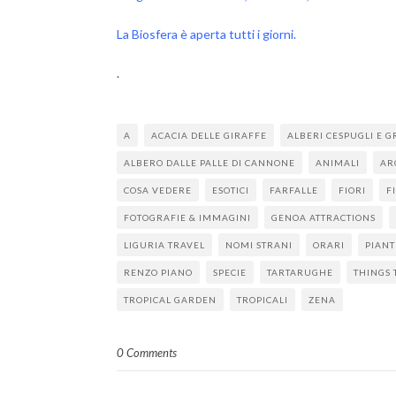
La Biosfera è aperta tutti i giorni.
.
A
ACACIA DELLE GIRAFFE
ALBERI CESPUGLI E G
ALBERO DALLE PALLE DI CANNONE
ANIMALI
AR
COSA VEDERE
ESOTICI
FARFALLE
FIORI
F
FOTOGRAFIE & IMMAGINI
GENOA ATTRACTIONS
LIGURIA TRAVEL
NOMI STRANI
ORARI
PIANT
RENZO PIANO
SPECIE
TARTARUGHE
THINGS 
TROPICAL GARDEN
TROPICALI
ZENA
0 Comments