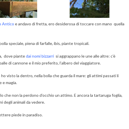
o Antico
e andavo di fretta, ero desiderosa di toccare con mano quella
la speciale, piena di farfalle, ibis, piante tropicali.
ia, dove piante
dai nomi bizzarri
si aggrappano le une alle altre: c’è
e palle di cannone e il mio preferito, l’albero del viaggiatore.
 visto la dentro, nella bolla che guarda il mare: gli attimi passati li
e e magia.
elo che non la perdono d’occhio un attimo. E ancora la tartaruga foglia,
i degli animali da vedere.
mettere piede in paradiso.