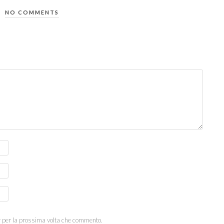
NO COMMENTS
r per la prossima volta che commento.