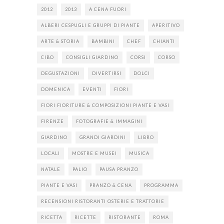
2012
2013
A CENA FUORI
ALBERI CESPUGLI E GRUPPI DI PIANTE
APERITIVO
ARTE & STORIA
BAMBINI
CHEF
CHIANTI
CIBO
CONSIGLI GIARDINO
CORSI
CORSO
DEGUSTAZIONI
DIVERTIRSI
DOLCI
DOMENICA
EVENTI
FIORI
FIORI FIORITURE & COMPOSIZIONI PIANTE E VASI
FIRENZE
FOTOGRAFIE & IMMAGINI
GIARDINO
GRANDI GIARDINI
LIBRO
LOCALI
MOSTRE E MUSEI
MUSICA
NATALE
PALIO
PAUSA PRANZO
PIANTE E VASI
PRANZO & CENA
PROGRAMMA
RECENSIONI RISTORANTI OSTERIE E TRATTORIE
RICETTA
RICETTE
RISTORANTE
ROMA