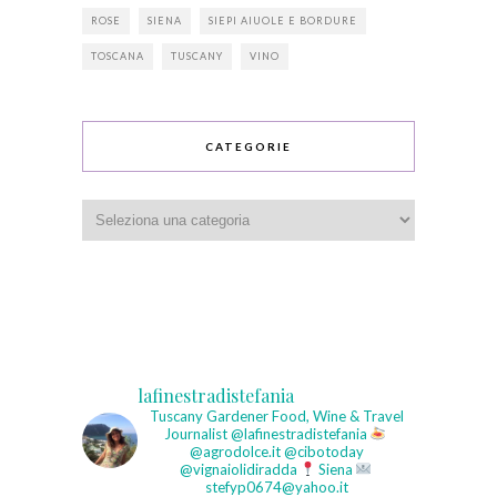
ROSE
SIENA
SIEPI AIUOLE E BORDURE
TOSCANA
TUSCANY
VINO
CATEGORIE
Categorie
lafinestradistefania
Tuscany Gardener
Food, Wine & Travel
Journalist
@lafinestradistefania
@agrodolce.it @cibotoday
@vignaiolidiradda
Siena
stefyp0674@yahoo.it