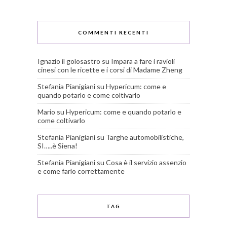
COMMENTI RECENTI
Ignazio il golosastro
su
Impara a fare i ravioli
cinesi con le ricette e i corsi di Madame Zheng
Stefania Pianigiani
su
Hypericum: come e
quando potarlo e come coltivarlo
Mario
su
Hypericum: come e quando potarlo e
come coltivarlo
Stefania Pianigiani
su
Targhe automobilistiche,
SI…..è Siena!
Stefania Pianigiani
su
Cosa è il servizio assenzio
e come farlo correttamente
TAG