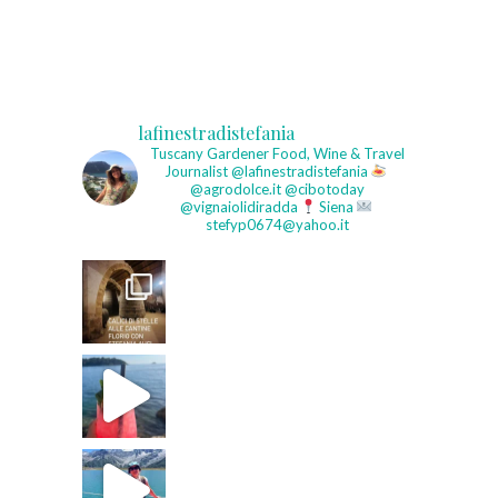
lafinestradistefania
Tuscany Gardener
Food, Wine & Travel
Journalist
@lafinestradistefania
@agrodolce.it @cibotoday
@vignaiolidiradda
Siena
stefyp0674@yahoo.it