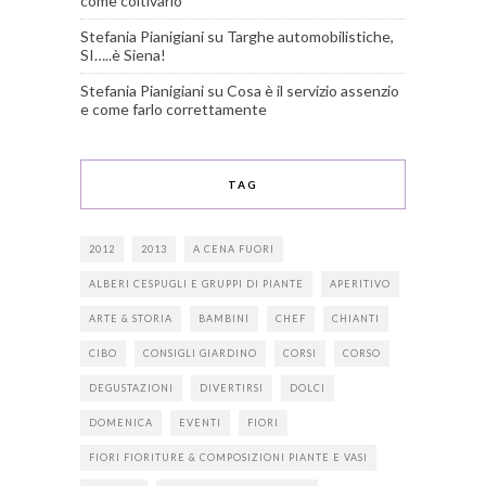
come coltivarlo
Stefania Pianigiani
su
Targhe automobilistiche,
SI…..è Siena!
Stefania Pianigiani
su
Cosa è il servizio assenzio
e come farlo correttamente
TAG
2012
2013
A CENA FUORI
ALBERI CESPUGLI E GRUPPI DI PIANTE
APERITIVO
ARTE & STORIA
BAMBINI
CHEF
CHIANTI
CIBO
CONSIGLI GIARDINO
CORSI
CORSO
DEGUSTAZIONI
DIVERTIRSI
DOLCI
DOMENICA
EVENTI
FIORI
FIORI FIORITURE & COMPOSIZIONI PIANTE E VASI