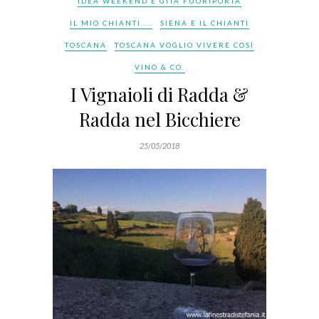
IDEA WEEKEND E GITA FUORIPORTA
IL MIO CHIANTI....
SIENA E IL CHIANTI
TOSCANA
TOSCANA VOGLIO VIVERE COSÌ
VINO & CO.
I Vignaioli di Radda &
Radda nel Bicchiere
25/05/2018