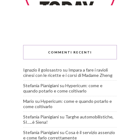
COMMENTI RECENTI
Ignazio il golosastro
su
Impara a fare i ravioli
cinesi con le ricette e i corsi di Madame Zheng
Stefania Pianigiani
su
Hypericum: come e
quando potarlo e come coltivarlo
Mario
su
Hypericum: come e quando potarlo e
come coltivarlo
Stefania Pianigiani
su
Targhe automobilistiche,
SI…..è Siena!
Stefania Pianigiani
su
Cosa è il servizio assenzio
e come farlo correttamente