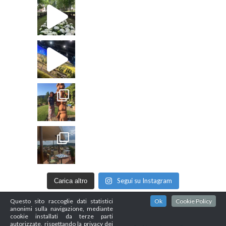
Segui su Instagram
Carica altro
Questo sito raccoglie dati statistici
Ok
Cookie Policy
anonimi sulla navigazione, mediante
cookie installati da terze parti
autorizzate, rispettando la privacy dei