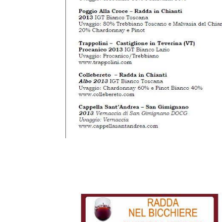
Per
il ponte del due giugno, arriva nel Chianti un