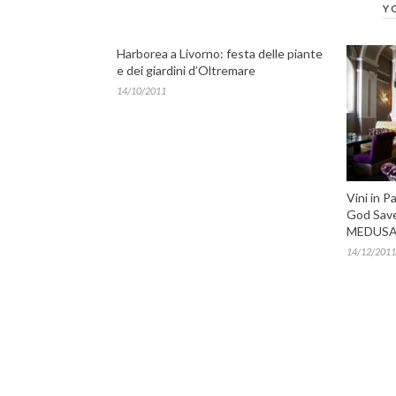
Y
Harborea a Livorno: festa delle piante
e dei giardini d’Oltremare
14/10/2011
Vini in P
God Save
MEDUSA
14/12/2011