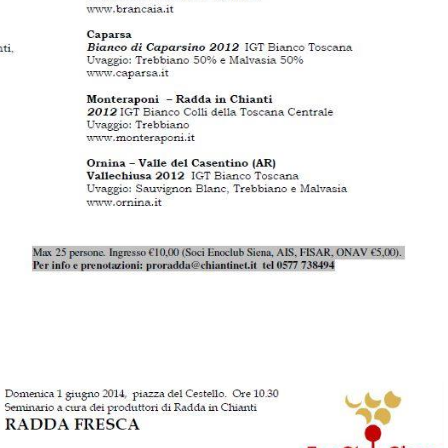
 doppio appuntamento ormai gemellato,
Radda nel Bicchiere
e i
Profumi di