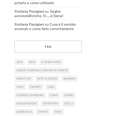
potarlo e come coltivarlo
Stefania Pianigiani
su
Targhe
automobilistiche, SI…..è Siena!
Stefania Pianigiani
su
Cosa è il servizio
assenzio e come farlo correttamente
TAG
2012
2013
A CENA FUORI
ALBERI CESPUGLI E GRUPPI DI PIANTE
APERITIVO
ARTE & STORIA
BAMBINI
CHEF
CHIANTI
CIBO
CONSIGLI GIARDINO
CORSI
CORSO
DEGUSTAZIONI
DIVERTIRSI
DOLCI
DOMENICA
EVENTI
FIORI