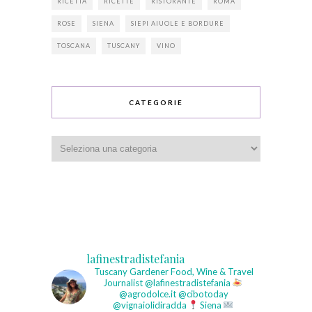
RICETTA
RICETTE
RISTORANTE
ROMA
ROSE
SIENA
SIEPI AIUOLE E BORDURE
TOSCANA
TUSCANY
VINO
CATEGORIE
Categorie
lafinestradistefania
Tuscany Gardener
Food, Wine & Travel
Journalist
@lafinestradistefania
@agrodolce.it @cibotoday
@vignaiolidiradda
Siena