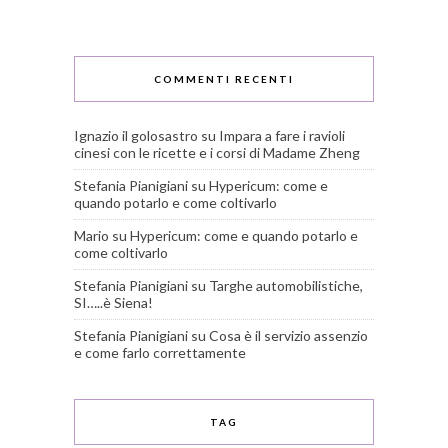
COMMENTI RECENTI
Ignazio il golosastro
su
Impara a fare i ravioli
cinesi con le ricette e i corsi di Madame Zheng
Stefania Pianigiani
su
Hypericum: come e
quando potarlo e come coltivarlo
Mario
su
Hypericum: come e quando potarlo e
come coltivarlo
Stefania Pianigiani
su
Targhe automobilistiche,
SI…..è Siena!
Stefania Pianigiani
su
Cosa è il servizio assenzio
e come farlo correttamente
TAG