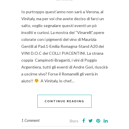
Io purtroppo quest’anno non sarò a Verona, al
Vinitaly, ma per voi che avete deciso di farci un
salto, voglio segnalare questi eventi un pò
insoliti e curiosi. La mostra dei “Vinarelli“,opere
colorate con i pigmenti del vino di Maurizia
Gentili al Pad.1-Emilia Romagna-Stand A20 dei
VINI D.O.C dei COLLI PIACENTINI. La strana
coppia Campinoti-Braganti, i vini di Poggio
Argentiera, tutti gli eventi di Andre Gori, riuscirà
a uscirne vivo? Forse il Romanelli gli verrà in
aiuto!!
A Vinitaly, lo chef…
CONTINUE READING
1 Comment
Share