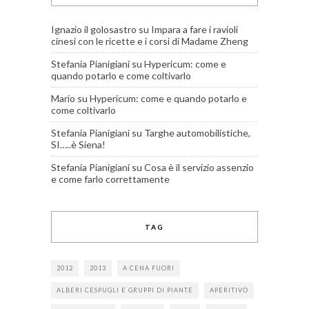
Ignazio il golosastro
su
Impara a fare i ravioli
cinesi con le ricette e i corsi di Madame Zheng
Stefania Pianigiani
su
Hypericum: come e
quando potarlo e come coltivarlo
Mario
su
Hypericum: come e quando potarlo e
come coltivarlo
Stefania Pianigiani
su
Targhe automobilistiche,
SI…..è Siena!
Stefania Pianigiani
su
Cosa è il servizio assenzio
e come farlo correttamente
TAG
2012
2013
A CENA FUORI
ALBERI CESPUGLI E GRUPPI DI PIANTE
APERITIVO