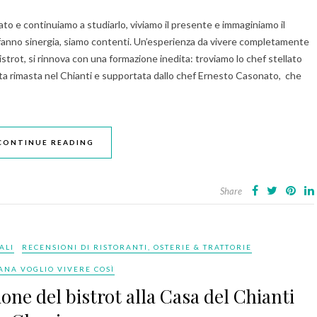
ato e continuiamo a studiarlo, viviamo il presente e immaginiamo il
o fanno sinergia, siamo contenti. Un’esperienza da vivere completamente
Bistrot, si rinnova con una formazione inedita: troviamo lo chef stellato
ata rimasta nel Chianti e supportata dallo chef Ernesto Casonato, che
CONTINUE READING
Share
ALI
RECENSIONI DI RISTORANTI, OSTERIE & TRATTORIE
ANA VOGLIO VIVERE COSÌ
ione del bistrot alla Casa del Chianti