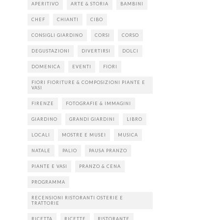
APERITIVO
ARTE & STORIA
BAMBINI
CHEF
CHIANTI
CIBO
CONSIGLI GIARDINO
CORSI
CORSO
DEGUSTAZIONI
DIVERTIRSI
DOLCI
DOMENICA
EVENTI
FIORI
FIORI FIORITURE & COMPOSIZIONI PIANTE E
VASI
FIRENZE
FOTOGRAFIE & IMMAGINI
GIARDINO
GRANDI GIARDINI
LIBRO
LOCALI
MOSTRE E MUSEI
MUSICA
NATALE
PALIO
PAUSA PRANZO
PIANTE E VASI
PRANZO & CENA
PROGRAMMA
RECENSIONI RISTORANTI OSTERIE E
TRATTORIE
RICETTA
RICETTE
RISTORANTE