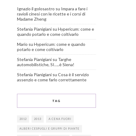
Ignazio il golosastro
su
Impara a fare i
ravioli cinesi con le ricette e i corsi di
Madame Zheng
Stefania Pianigiani
su
Hypericum: come e
quando potarlo e come coltivarlo
Mario
su
Hypericum: come e quando
potarlo e come coltivarlo
Stefania Pianigiani
su
Targhe
automobilistiche, SI…..è Siena!
Stefania Pianigiani
su
Cosa è il servizio
assenzio e come farlo correttamente
TAG
2012
2013
A CENA FUORI
ALBERI CESPUGLI E GRUPPI DI PIANTE